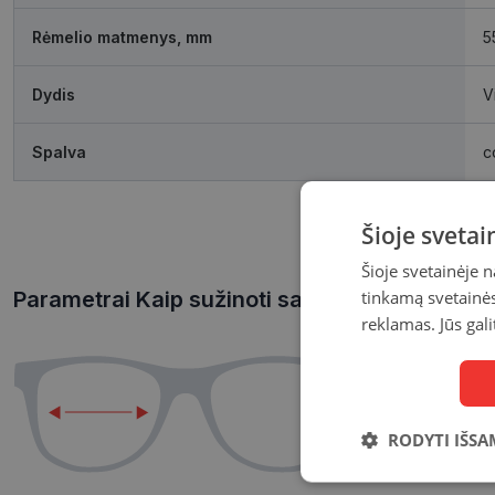
Rėmelio matmenys, mm
5
Dydis
V
Spalva
c
Šioje sveta
Šioje svetainėje 
tinkamą svetainės 
Parametrai Kaip sužinoti savo akinių dydį?
reklamas. Jūs gali
RODYTI IŠSA
Būtinieji