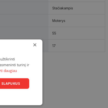
Stačiakampis
Moterys
55
×
17
užtikrinti
asmeninti turinį ir
yti daugiau
US SLAPUKUS
Neklasifikuoti