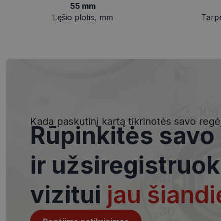
slapukai
55 mm
Lęšio plotis, mm
Tarp
Būtinieji slapuka
Šie slapukai yra būtin
tačiau neatskleidžia 
saugomi Jūsų įrenginyj
Kada paskutinį kartą tikrinotės savo regė
Šie būtinieji slapuka
Rūpinkitės savo
Pavadinimas
csrftoken
ir užsiregistruok
vizitui
jau šiandi
__cf_bm