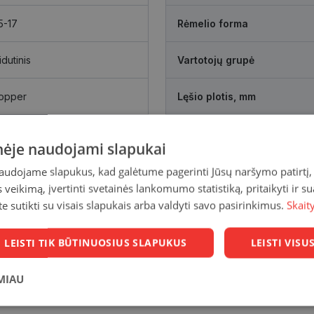
5-17
Rėmelio forma
idutinis
Vartotojų grupė
opper
Lęšio plotis, mm
Tarpnosės atstumas, mm
inėje naudojami slapukai
naudojame slapukus, kad galėtume pagerinti Jūsų naršymo patirtį, 
veikimą, įvertinti svetainės lankomumo statistiką, pritaikyti ir su
te sutikti su visais slapukais arba valdyti savo pasirinkimus.
Skait
LEISTI TIK BŪTINUOSIUS SLAPUKUS
LEISTI VIS
MIAU
Statistikos
Rinkodaros
Funkciniai