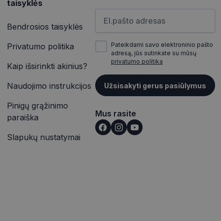
taisyklės
as atskirti
ičių kaip kliento
Įveskite el.pašto adresą
inės užklausą
įrašų peržiūras.
jų, seansų ir
Bendrosios taisyklės
itoms.
vetainėse įterptų
Pateikdami savo elektroninio pašto
Privatumo politika
ąveiką ir elgesį
p pat gali nustatyti,
alizės. Ši
adresą, jūs sutinkate su mūsų
outube“ sąsajos
totojo patirtį ir
privatumo politika
Kaip išsirinkti akinius?
rmaciją apie tai,
ąveiką ir elgesį
e reklamą, kurią
Naudojimo instrukcijos
Užsisakyti gerus pasiūlymus
alizės. Ši
nkydamas minėtoje
totojo patirtį ir
Pinigų grąžinimo
Mus rasite
išką į jūsų svetainę
paraiška
Slapukų nustatymai