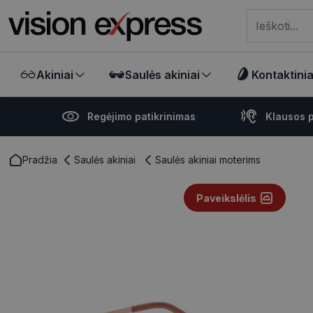
Meklēt visā ve
Akiniai
Saulės akiniai
Kontaktiniai
Regėjimo patikrinimas
Klausos p
Pradžia
Saulės akiniai
Saulės akiniai moterims
Paveikslėlis