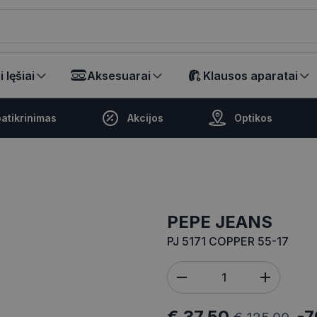
ikalā
 lęšiai
Aksesuarai
Klausos aparatai
atikrinimas
Akcijos
Optikos
PEPE JEANS
PJ 5171 COPPER 55-17
€ 37.50
-7