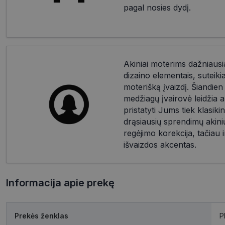
pagal nosies dydį.
Akiniai moterims dažniausia
dizaino elementais, suteik
moterišką įvaizdį. Šiandien d
medžiagų įvairovė leidžia a
pristatyti Jums tiek klasikin
drąsiausių sprendimų akinių
regėjimo korekcija, tačiau i
išvaizdos akcentas.
Informacija apie prekę
Prekės ženklas
P