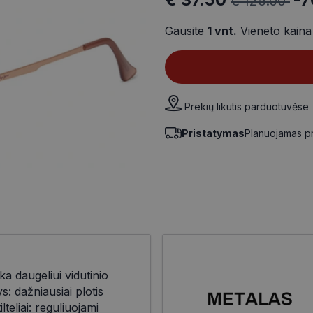
€ 125.00
Gausite
1
vnt.
Vieneto kain
Prekių likutis parduotuvėse
Pristatymas
Planuojamas p
ka daugeliui vidutinio
 dažniausiai plotis
teliai: reguliuojami