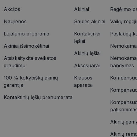
Akcijos
Akiniai
Regėjimo pa
YSC
Naujienos
Saulės akiniai
Vaikų regėj
VISITOR_INFO1_LIV
_ttp
Lojalumo programa
Kontaktiniai
Paslaugų k
lęšiai
Akiniai išsimokėtinai
Nemokamas 
IDE
_ttp
Akinių lęšiai
Atsiskaitykite sveikatos
Nemokamas
draudimu
Aksesuarai
bandymas
__kla_id
100 % kokybiškų akinių
Klausos
Kompensuoj
garantija
aparatai
Kompensuoja
Kontaktinių lęšių prenumerata
Kompensuo
patikrinima
Akinių gam
Akinių rem