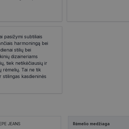
i pasižymi subtiliais
iančiais harmoningą bei
ienai stilių bei
kinių dizaineriams
ių, tiek netikėčiausių ir
 rėmelių. Tai ne tik
r stilingas kasdieninės
EPE JEANS
Rėmelio medžiaga