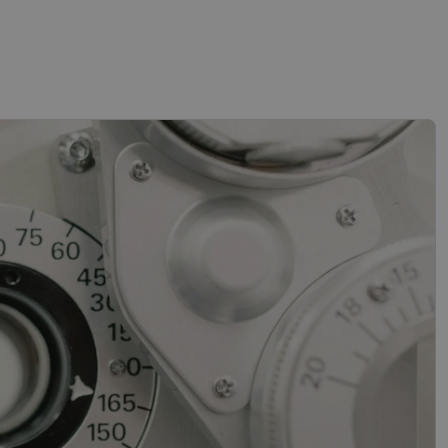
slapukai
sifikuoti slapukai
įsta Jūsų įrenginį,
i. Šie slapukai
“ žiniatinklio kūrimo
tas siekiant
ipo programinės
mas.
mones nuo robotų.
ti pagrįstas
nės naudojimą.