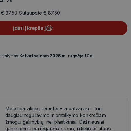
a
€ 37.50
Sutaupote
€ 87.50
Įdėti į krepšelį
ristatymas
Ketvirtadienis 2026 m. rugsėjo 17 d.
Metaliniai akinių rėmeliai yra patvaresni, turi
daugiau reguliavimo ir pritaikymo konkrečiam
žmogui galimybių, nei plastikiniai. Dažniausiai
gaminami iš nerūdijančio plieno, nikelio ar titano -