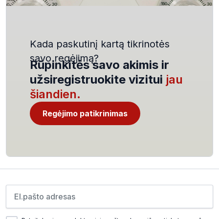
Kada paskutinį kartą tikrinotės
savo regėjimą?
Rūpinkitės savo akimis ir
užsiregistruokite vizitui
jau
šiandien.
Regėjimo patikrinimas
Įveskite el.pašto adresą