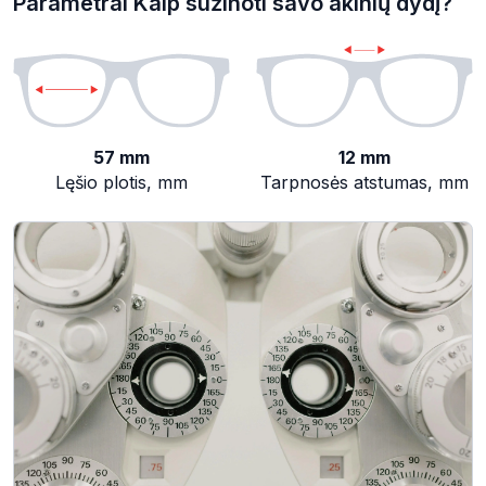
Parametrai Kaip sužinoti savo akinių dydį?
57 mm
12 mm
Lęšio plotis, mm
Tarpnosės atstumas, mm