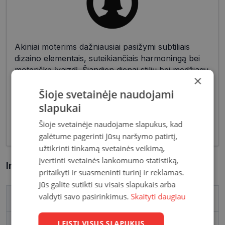
Akiniai moterims dažniausiai pasižymi subtiliais
dizaino elementais, suteikiančiais harmoningą bei
moterišką įvaizdį. Šiandien dienai stilių bei medžiagų
×
įvairovė leidžia akinių dizaineriams pristatyti Jums
Šioje svetainėje naudojami
tiek klasikinių, tiek netikėčiausių ir drąsiausių
sprendimų akinių rėmelių. Tai ne tik regėjimo
slapukai
korekcija, tačiau ir stilingas kasdieninės išvaizdos
Šioje svetainėje naudojame slapukus, kad
akcentas.
galėtume pagerinti Jūsų naršymo patirtį,
užtikrinti tinkamą svetainės veikimą,
įvertinti svetainės lankomumo statistiką,
Informacija apie prekę
pritaikyti ir suasmeninti turinį ir reklamas.
Jūs galite sutikti su visais slapukais arba
valdyti savo pasirinkimus.
Skaityti daugiau
Prekės ženklas
PEPE JEANS
LEISTI VISUS SLAPUKUS
Rėmelio matmenys, mm
52-19