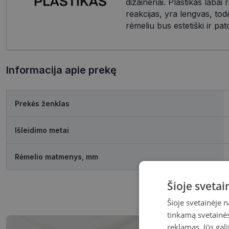
dizaineriai. Plastikas labai 
reakcijas, yra lengvas, todė
rėmeliu bus estetiški ir pat
Informacija apie prekę
Prekės ženklas
Išleidimo metai
Rėmelio matmenys, mm
Šioje sveta
Šioje svetainėje 
tinkamą svetainės 
reklamas. Jūs gali