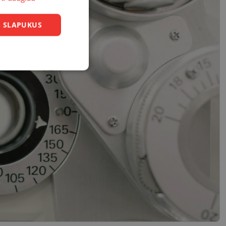
US SLAPUKUS
Neklasifikuoti
slapukai
sifikuoti slapukai
įsta Jūsų įrenginį,
i. Šie slapukai