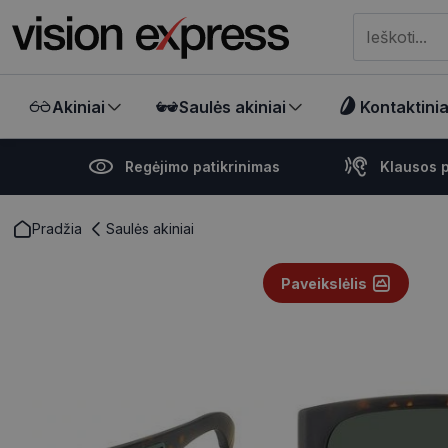
Meklēt visā ve
Akiniai
Saulės akiniai
Kontaktiniai
Regėjimo patikrinimas
Klausos p
Pradžia
Saulės akiniai
Paveikslėlis