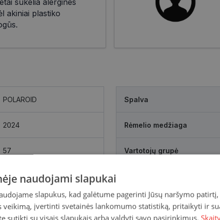
retai sukelia alergines
l akiniai plastiko
ogūs.
POLAROID
Spalva
2024
Rėmelio medžiaga
57
Vartotojų grupė
inėje naudojami slapukai
naudojame slapukus, kad galėtume pagerinti Jūsų naršymo patirtį, 
veikimą, įvertinti svetainės lankomumo statistiką, pritaikyti ir su
te sutikti su visais slapukais arba valdyti savo pasirinkimus.
Skait