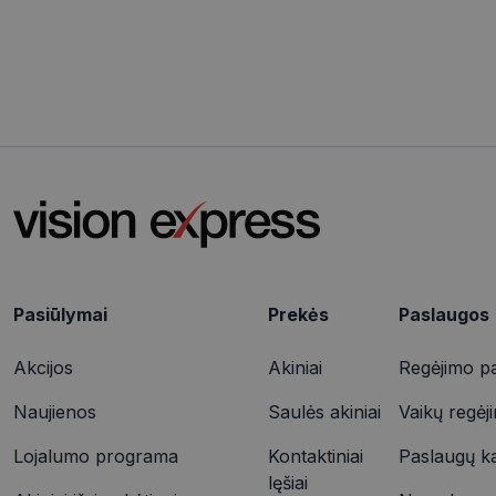
csrftoken
__cf_bm
VISITOR_PRIVACY_
CookieScriptConse
_tt_enable_cookie
Pasiūlymai
Prekės
Paslaugos
Akcijos
Akiniai
Regėjimo pa
Naujienos
Saulės akiniai
Vaikų regėj
Pavadinimas
Pavadinimas
__Secure-ROLLOU
Lojalumo programa
Kontaktiniai
Paslaugų k
shipping_country
Pavadinimas
ttcsid
lęšiai