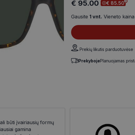
€ 95.00
€ 85.50
Gausite
1
vnt.
Vieneto kain
Prekių likutis parduotuvėse
Prekyboje
Planuojamas pris
gali būti įvairiausių formų
iausiai gamina