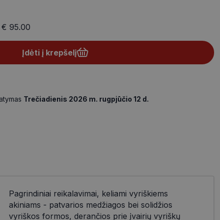
a
€ 95.00
Įdėti į krepšelį
tatymas
Trečiadienis 2026 m. rugpjūčio 12 d.
Pagrindiniai reikalavimai, keliami vyriškiems
akiniams - patvarios medžiagos bei solidžios
vyriškos formos, derančios prie įvairių vyriškų