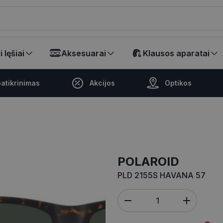
ikalā
 lęšiai
Aksesuarai
Klausos aparatai
atikrinimas
Akcijos
Optikos
POLAROID
PLD 2155S HAVANA 57