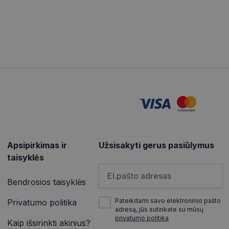
“ žiniatinklio kūrimo
tas siekiant
ipo programinės
mas.
mones nuo robotų.
ti pagrįstas
nės naudojimą.
sutikimo ir
l jų sąveikos su
lauga naudoja
oms prisiminti.
ukų reklamjuostė
nti vartotojo
Apsipirkimas ir
Užsisakyti gerus pasiūlymus
o svetainėje.
taisyklės
Įveskite el.pašto adresą
Bendrosios taisyklės
Aprašymas
rašymas
Pateikdami savo elektroninio pašto
Privatumo politika
adresą, jūs sutinkate su mūsų
privatumo politika
Kaip išsirinkti akinius?