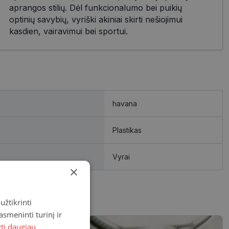
aprangos stilių. Dėl funkcionalumo bei puikių
optinių savybių, vyriški akiniai skirti nešiojimui
kasdien, vairavimui bei sportui.
havana
Plastikas
Vyrai
×
užtikrinti
asmeninti turinį ir
yti daugiau