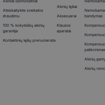
Akiniai išsimokėtinai
Nemokamas 
Pavadinimas
ttcsid_CQD2FTBC
_fbp
Akinių lęšiai
_gid
Atsiskaitykite sveikatos
Nemokamas
draudimu
Aksesuarai
bandymas
_gcl_au
_ga_9MB4QBDWEE
100 % kokybiškų akinių
Klausos
Kompensuoj
garantija
aparatai
_ga
test_cookie
Kompensuoja
Kontaktinių lęšių prenumerata
Kompensuo
YSC
patikrinima
VISITOR_INFO1_LIV
_ttp
Akinių gam
Akinių rem
IDE
_ttp
__kla_id