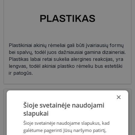
Plastikiniai akinių rėmeliai gali būti įvairiausių formų
bei spalvų, todėl juos dažniausiai gamina dizaineriai.
Plastikas labai retai sukelia alergines reakcijas, yra
lengvas, todėl akiniai plastiko rėmeliu bus estetiški
ir patogūs.
×
Šioje svetainėje naudojami
slapukai
Šioje svetainėje naudojame slapukus, kad
galėtume pagerinti Jūsų naršymo patirtį,