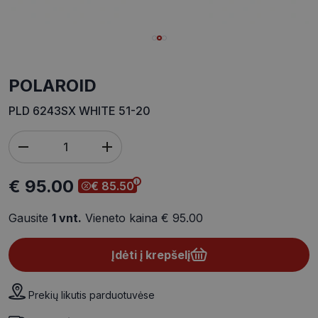
POLAROID
PLD 6243SX WHITE 51-20
€ 95.00
€ 85.50
Gausite
1
vnt.
Vieneto kaina
€ 95.00
Įdėti į krepšelį
Prekių likutis parduotuvėse