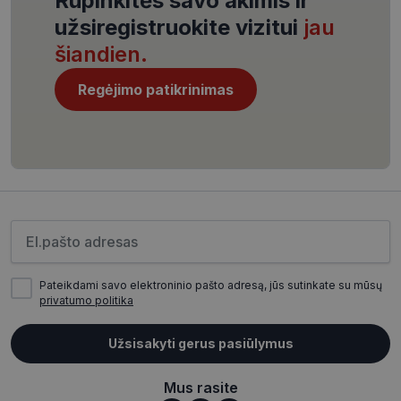
Rūpinkitės savo akimis ir
užsiregistruokite vizitui
jau
šiandien.
Regėjimo patikrinimas
CookieScriptConsent
11 mėnesį
CookieScript
4 savaitės
www.visionexpress.lt
Įveskite el.pašto adresą
Pateikdami savo elektroninio pašto adresą, jūs sutinkate su mūsų
privatumo politika
_tt_enable_cookie
.visionexpress.lt
2 mėnesiai
4 savaitės
Užsisakyti gerus pasiūlymus
Mus rasite