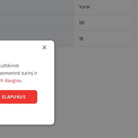
Vyrai
56
18
×
užtikrinti
asmeninti turinį ir
yti daugiau
US SLAPUKUS
Neklasifikuoti
slapukai