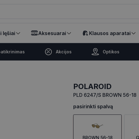
ikalā
 lęšiai
Aksesuarai
Klausos aparatai
atikrinimas
Akcijos
Optikos
POLAROID
PLD 6247/S BROWN 56-18
pasirinkti spalvą
BROWN 56-18
G