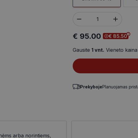
€ 95.00
€ 85.50
Gausite
1
vnt.
Vieneto kain
Prekyboje
Planuojamas pris
nėms arba norintiems,