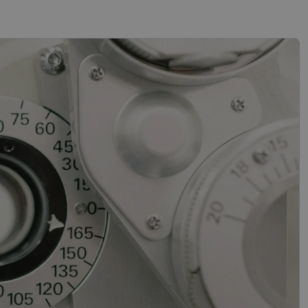
sifikuoti slapukai
įsta Jūsų įrenginį,
i. Šie slapukai
“ žiniatinklio kūrimo
tas siekiant
ipo programinės
mas.
mones nuo robotų.
ti pagrįstas
nės naudojimą.
sutikimo ir
l jų sąveikos su