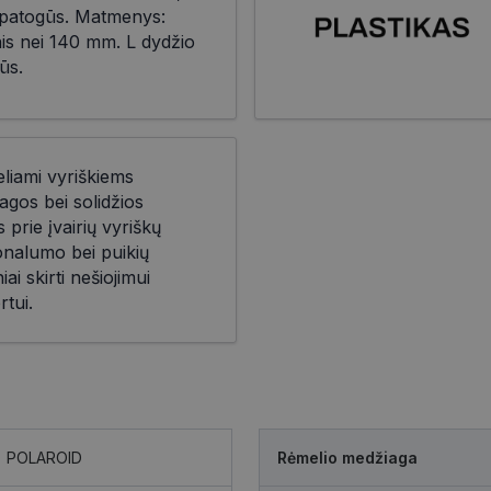
r patogūs. Matmenys:
nis nei 140 mm. L dydžio
ūs.
eliami vyriškiems
agos bei solidžios
prie įvairių vyriškų
ionalumo bei puikių
iai skirti nešiojimui
rtui.
POLAROID
Rėmelio medžiaga