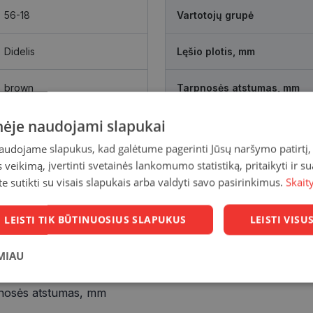
56-18
Vartotojų grupė
Didelis
Lęšio plotis, mm
brown
Tarpnosės atstumas, mm
inėje naudojami slapukai
naudojame slapukus, kad galėtume pagerinti Jūsų naršymo patirtį, 
veikimą, įvertinti svetainės lankomumo statistiką, pritaikyti ir su
te sutikti su visais slapukais arba valdyti savo pasirinkimus.
Skait
LEISTI TIK BŪTINUOSIUS SLAPUKUS
LEISTI VIS
MIAU
18 mm
Statistikos
Rinkodaros
Funkciniai
nosės atstumas, mm
slapukai
slapukai
slapukai