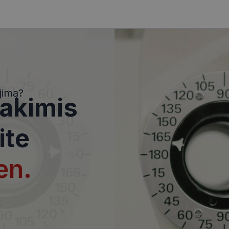
i
Statistikos slapukai
Rinkodaros slapukai
Funkciniai slapukai
Nekla
i, kad galėtumėte naršyti svetainės turinį bei naudotis jo funkcijomis. Šie slapukai atpaž
Jūsų tapatybės, taip pat nerenka informacijos. Be šių slapukų tinklalapis neveiks tinkama
jimą?
e, kol slapukai atlieka savo funkcijas, bet ne ilgiau kaip dvejus metus.
 akimis
i nustatomi automatiškai.
Teikėjas
/
Domenas
Galiojimas
Aprašymas
ite
www.visionexpress.lt
11 mėnesį
Šis slapukas yra susietas su „Django
4 savaitės
platforma, skirta „Python“. Jis sukur
apsaugoti svetainę nuo tam tikro t
en.
įrangos atakos prieš žiniatinklio for
29
Šis slapukas naudojamas atskirti ž
Cloudflare Inc.
minutės
Tai naudinga svetainei, norint pateik
.icanhazip.com
54
ataskaitas apie jų interneto svetai
sekundės
METADATA
5 mėnesiai
Slapukas yra naudojamas vartotojo 
YouTube
4 savaitės
privatumo sprendimams išsaugoti dė
.youtube.com
svetaine. NAME OF TRANSLATORS.