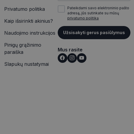
inės užklausą
įrašų peržiūras.
jų, seansų ir
Pateikdami savo elektroninio pašto
Privatumo politika
itoms.
adresą, jūs sutinkate su mūsų
vetainėse įterptų
privatumo politika
ąveiką ir elgesį
p pat gali nustatyti,
Kaip išsirinkti akinius?
alizės. Ši
outube“ sąsajos
totojo patirtį ir
Naudojimo instrukcijos
Užsisakyti gerus pasiūlymus
rmaciją apie tai,
ąveiką ir elgesį
e reklamą, kurią
alizės. Ši
Pinigų grąžinimo
nkydamas minėtoje
totojo patirtį ir
Mus rasite
paraiška
išką į jūsų svetainę
Slapukų nustatymai