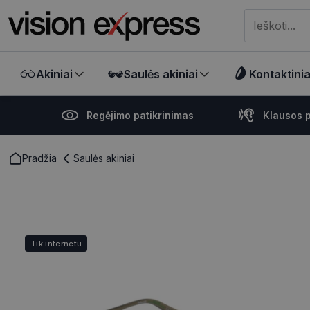
Meklēt visā ve
Akiniai
Saulės akiniai
Kontaktiniai
Regėjimo patikrinimas
Klausos p
Pradžia
Saulės akiniai
Tik internetu