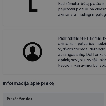
kad rėmeliai būtų platūs i
paprastai ploti būna dides
akiniai yra madingi ir patog
Pagrindiniai reikalavimai, k
akiniams - patvarios medži
vyriškos formos, derančios 
aprangos stilių. Dėl funkc
optinių savybių, vyriški akin
kasdien, vairavimui bei spo
Informacija apie prekę
Prekės ženklas