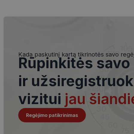
Būtinieji slapuka
Šie slapukai yra būtin
tačiau neatskleidžia 
Kada paskutinį kartą tikrinotės savo regė
saugomi Jūsų įrenginyj
Rūpinkitės savo
Šie būtinieji slapuka
Pavadinimas
ir užsiregistruok
csrftoken
vizitui
jau šiandi
__cf_bm
Regėjimo patikrinimas
VISITOR_PRIVACY_