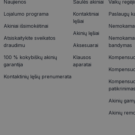
Naujienos
Saulės akiniai
Vaikų regėj
YSC
Lojalumo programa
Kontaktiniai
Paslaugų k
VISITOR_INFO1_LIV
_ttp
lęšiai
Akiniai išsimokėtinai
Nemokamas 
Akinių lęšiai
IDE
Atsiskaitykite sveikatos
Nemokamas
_ttp
draudimu
Aksesuarai
bandymas
100 % kokybiškų akinių
Klausos
Kompensuoj
__kla_id
garantija
aparatai
Kompensuoja
Kontaktinių lęšių prenumerata
Kompensuo
patikrinima
Akinių gam
Akinių rem