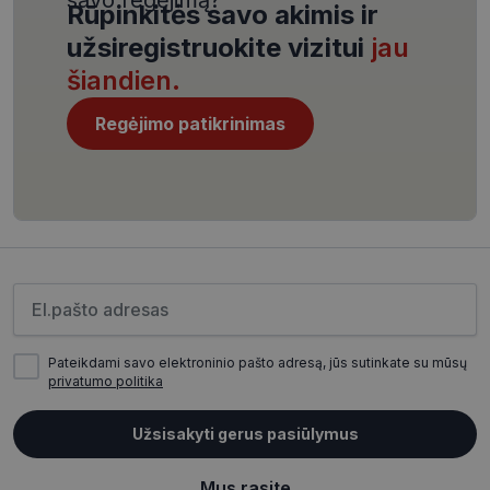
Rūpinkitės savo akimis ir
užsiregistruokite vizitui
jau
šiandien.
Regėjimo patikrinimas
CookieScriptConsent
11 mėnesį
CookieScript
4 savaitės
www.visionexpress.lt
Įveskite el.pašto adresą
Pateikdami savo elektroninio pašto adresą, jūs sutinkate su mūsų
privatumo politika
_tt_enable_cookie
.visionexpress.lt
2 mėnesiai
4 savaitės
Užsisakyti gerus pasiūlymus
Mus rasite