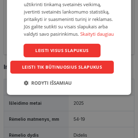
dizaino elementais, suteikiančiais harmoningą bei
užtikrinti tinkamą svetainės veikimą,
moterišką įvaizdį. Šiandien dienai stilių bei medžiagų
įvertinti svetainės lankomumo statistiką,
įvairovė leidžia akinių dizaineriams pristatyti Jums
pritaikyti ir suasmeninti turinį ir reklamas.
tiek klasikinių, tiek netikėčiausių ir drąsiausių
Jūs galite sutikti su visais slapukais arba
sprendimų akinių rėmelių. Tai ne tik regėjimo
valdyti savo pasirinkimus.
Skaityti daugiau
korekcija, tačiau ir stilingas kasdieninės išvaizdos
akcentas.
LEISTI VISUS SLAPUKUS
Informacija apie prekę
LEISTI TIK BŪTINUOSIUS SLAPUKUS
RODYTI IŠSAMIAU
Prekės ženklas
POLAROID
Būtinieji
Statistikos
Rinkodaros
slapukai
slapukai
slapukai
Išleidimo metai
2025
Rėmelio matmenys, mm
54-19
Funkciniai
Neklasifikuoti
slapukai
slapukai
Rėmelio dydis
Didelis