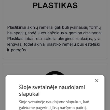
Plastikiniai akinių rėmeliai gali būti įvairiausių formų
bei spalvų, todėl juos dažniausiai gamina dizaineriai.
Plastikas labai retai sukelia alergines reakcijas, yra
lengvas, todėl akiniai plastiko rėmeliu bus estetiški
ir patogūs.
×
Šioje svetainėje naudojami
slapukai
Šioje svetainėje naudojame slapukus, kad
Akiniai moterims dažniausiai pasižymi subtiliais
galėtume pagerinti Jūsų naršymo patirtį,