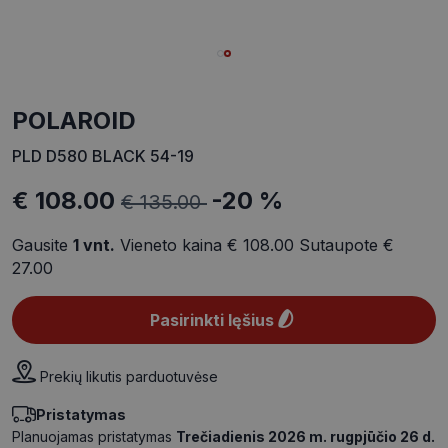
POLAROID
PLD D580 BLACK 54-19
€ 108.00
-20 %
€ 135.00
Gausite
1
vnt.
Vieneto kaina
€ 108.00
Sutaupote
€
27.00
Pasirinkti lęšius
Prekių likutis parduotuvėse
Pristatymas
Planuojamas pristatymas
Trečiadienis 2026 m. rugpjūčio 26 d.