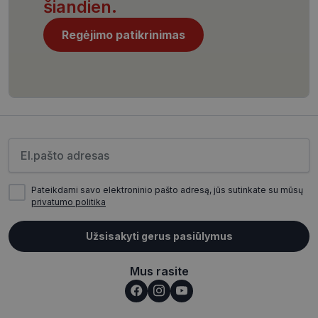
šiandien.
Regėjimo patikrinimas
CookieScriptConsent
11 mėnesį
CookieScript
4 savaitės
www.visionexpress.lt
Įveskite el.pašto adresą
Pateikdami savo elektroninio pašto adresą, jūs sutinkate su mūsų
privatumo politika
Užsisakyti gerus pasiūlymus
_tt_enable_cookie
.visionexpress.lt
2 mėnesiai
4 savaitės
Mus rasite