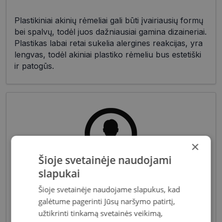
Plastikiniai akinių rėmeliai gali būti įvairiausių formų
bei spalvų, todėl juos dažniausiai gamina dizaineriai.
Plastikas labai retai sukelia alergines reakcijas, yra
lengvas, todėl akiniai plastiko rėmeliu bus estetiški
ir patogūs.
×
Šioje svetainėje naudojami
slapukai
Pagrindiniai reikalavimai, keliami vyriškiems
akiniams - patvarios medžiagos bei solidžios
Šioje svetainėje naudojame slapukus, kad
vyriškos formos, derančios prie įvairių vyriškų
galėtume pagerinti Jūsų naršymo patirtį,
aprangos stilių. Dėl funkcionalumo bei puikių
užtikrinti tinkamą svetainės veikimą,