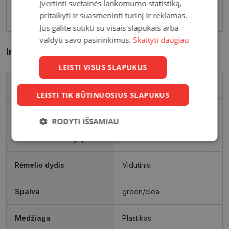
optinių savybių, vyriški akiniai skirti nešiojimui
įvertinti svetainės lankomumo statistiką,
kasdien, vairavimui bei sportui.
pritaikyti ir suasmeninti turinį ir reklamas.
Jūs galite sutikti su visais slapukais arba
valdyti savo pasirinkimus.
Skaityti daugiau
Informacija apie prekę
LEISTI VISUS SLAPUKUS
Prekės ženklas
POLICE
LEISTI TIK BŪTINUOSIUS SLAPUKUS
Išleidimo metai
2023
RODYTI IŠSAMIAU
Rėmelio matmenys, mm
51-21
Būtinieji
Statistikos
Rinkodaros
slapukai
slapukai
slapukai
Rėmelio dydis
Vidutinis
Funkciniai
Neklasifikuoti
Spalva
green/clea
slapukai
slapukai
Medžiaga
Plastikas