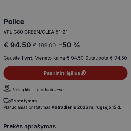
Police
VPL G80 GREEN/CLEA 51-21
€ 94.50
-50 %
€ 189.00
Gausite
1
vnt.
Vieneto kaina
€ 94.50
Sutaupote
€ 94.50
Pasirinkti lęšius
Prekių likutis parduotuvėse
Pristatymas
Planuojamas pristatymas
Antradienis 2026 m. rugsėjo 15 d.
Prekės aprašymas