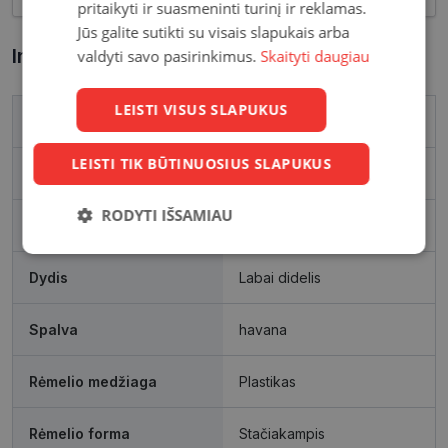
pritaikyti ir suasmeninti turinį ir reklamas.
Jūs galite sutikti su visais slapukais arba
Informacija apie prekę
valdyti savo pasirinkimus.
Skaityti daugiau
LEISTI VISUS SLAPUKUS
Prekės ženklas
RAY-BAN
LEISTI TIK BŪTINUOSIUS SLAPUKUS
Išleidimo metai
2025
RODYTI IŠSAMIAU
Rėmelio matmenys, mm
61-18
Būtinieji
Statistikos
Rinkodaros
slapukai
slapukai
slapukai
Dydis
Labai didelis
Spalva
havana
Funkciniai
Neklasifikuoti
slapukai
slapukai
Rėmelio medžiaga
Plastikas
Rėmelio forma
Stačiakampis