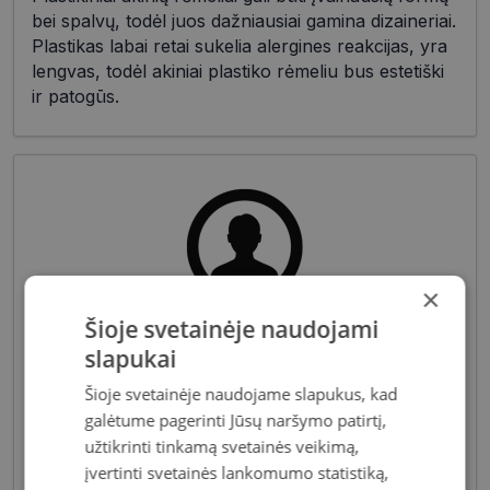
bei spalvų, todėl juos dažniausiai gamina dizaineriai.
Plastikas labai retai sukelia alergines reakcijas, yra
lengvas, todėl akiniai plastiko rėmeliu bus estetiški
ir patogūs.
×
Šioje svetainėje naudojami
Pagrindiniai reikalavimai, keliami vyriškiems
slapukai
akiniams - patvarios medžiagos bei solidžios
vyriškos formos, derančios prie įvairių vyriškų
Šioje svetainėje naudojame slapukus, kad
aprangos stilių. Dėl funkcionalumo bei puikių
galėtume pagerinti Jūsų naršymo patirtį,
optinių savybių, vyriški akiniai skirti nešiojimui
užtikrinti tinkamą svetainės veikimą,
kasdien, vairavimui bei sportui.
įvertinti svetainės lankomumo statistiką,