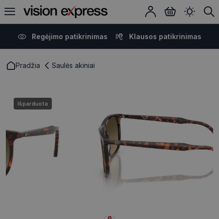
Regėjimo patikrinimas
Klausos patikrinimas
Pradžia
Saulės akiniai
Išparduota