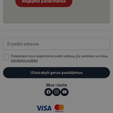
Regėjimo patikrinimas
CookieScriptConsent
11 mėnesį
CookieScript
4 savaitės
www.visionexpress.lt
Įveskite el.pašto adresą
Pateikdami savo elektroninio pašto adresą, jūs sutinkate su mūsų
privatumo politika
Užsisakyti gerus pasiūlymus
_tt_enable_cookie
.visionexpress.lt
2 mėnesiai
4 savaitės
Mus rasite