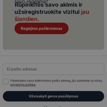
savo regėjimą?
Rūpinkitės savo akimis ir
užsiregistruokite vizitui
jau
šiandien.
Regėjimo patikrinimas
CookieScriptConsent
11 mėnesį
CookieScript
4 savaitės
www.visionexpress.lt
Įveskite el.pašto adresą
Pateikdami savo elektroninio pašto adresą, jūs sutinkate su mūsų
privatumo politika
_tt_enable_cookie
.visionexpress.lt
2 mėnesiai
4 savaitės
Užsisakyti gerus pasiūlymus