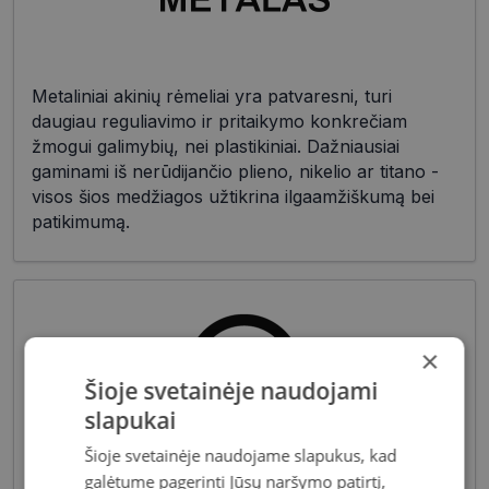
Metaliniai akinių rėmeliai yra patvaresni, turi
daugiau reguliavimo ir pritaikymo konkrečiam
žmogui galimybių, nei plastikiniai. Dažniausiai
gaminami iš nerūdijančio plieno, nikelio ar titano -
visos šios medžiagos užtikrina ilgaamžiškumą bei
patikimumą.
×
Šioje svetainėje naudojami
slapukai
Šioje svetainėje naudojame slapukus, kad
Pagrindiniai reikalavimai, keliami vyriškiems
galėtume pagerinti Jūsų naršymo patirtį,