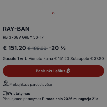
RAY-BAN
RB 3768V GREY 56-17
€ 151.20
-20 %
€ 189.00
Gausite
1
vnt.
Vieneto kaina
€ 151.20
Sutaupote
€ 37.80
Pasirinkti lęšius
Prekių likutis parduotuvėse
Pristatymas
Planuojamas pristatymas
Pirmadienis 2026 m. rugsėjo 21 d.