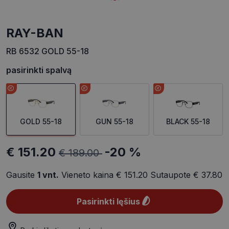
RAY-BAN
RB 6532 GOLD 55-18
pasirinkti spalvą
GOLD 55-18
GUN 55-18
BLACK 55-18
€ 151.20
-20 %
€ 189.00
Gausite
1
vnt.
Vieneto kaina
€ 151.20
Sutaupote
€ 37.80
Pasirinkti lęšius