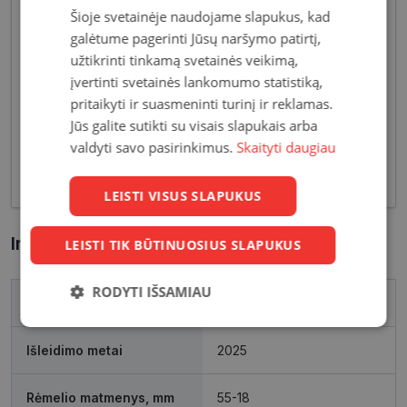
Šioje svetainėje naudojame slapukus, kad
galėtume pagerinti Jūsų naršymo patirtį,
užtikrinti tinkamą svetainės veikimą,
Pagrindiniai reikalavimai, keliami vyriškiems
įvertinti svetainės lankomumo statistiką,
akiniams - patvarios medžiagos bei solidžios
pritaikyti ir suasmeninti turinį ir reklamas.
vyriškos formos, derančios prie įvairių vyriškų
Jūs galite sutikti su visais slapukais arba
aprangos stilių. Dėl funkcionalumo bei puikių
valdyti savo pasirinkimus.
Skaityti daugiau
optinių savybių, vyriški akiniai skirti nešiojimui
kasdien, vairavimui bei sportui.
LEISTI VISUS SLAPUKUS
Informacija apie prekę
LEISTI TIK BŪTINUOSIUS SLAPUKUS
RODYTI IŠSAMIAU
Prekės ženklas
RAY-BAN
Būtinieji
Statistikos
Rinkodaros
slapukai
slapukai
slapukai
Išleidimo metai
2025
Rėmelio matmenys, mm
55-18