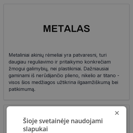
Metaliniai akinių rėmeliai yra patvaresni, turi
daugiau reguliavimo ir pritaikymo konkrečiam
žmogui galimybių, nei plastikiniai. Dažniausiai
gaminami iš nerūdijančio plieno, nikelio ar titano -
visos šios medžiagos užtikrina ilgaamžiškumą bei
patikimumą.
×
Šioje svetainėje naudojami
slapukai