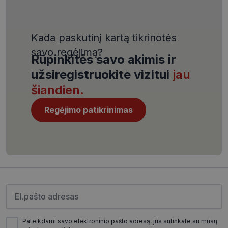
4 savaitės
.youtube.com
Kada paskutinį kartą tikrinotės
savo regėjimą?
Rūpinkitės savo akimis ir
užsiregistruokite vizitui
jau
CookieScriptConsent
11 mėnesį
CookieScript
šiandien.
4 savaitės
www.visionexpress.lt
Regėjimo patikrinimas
Įveskite el.pašto adresą
_tt_enable_cookie
.visionexpress.lt
2 mėnesiai
4 savaitės
Pateikdami savo elektroninio pašto adresą, jūs sutinkate su mūsų