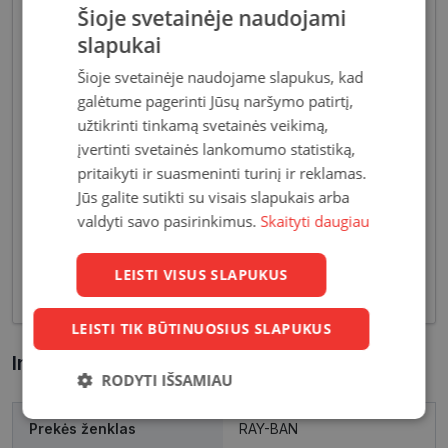
Šioje svetainėje naudojami
slapukai
Šioje svetainėje naudojame slapukus, kad
galėtume pagerinti Jūsų naršymo patirtį,
užtikrinti tinkamą svetainės veikimą,
Akiniai moterims dažniausiai pasižymi subtiliais
įvertinti svetainės lankomumo statistiką,
dizaino elementais, suteikiančiais harmoningą bei
moterišką įvaizdį. Šiandien dienai stilių bei medžiagų
pritaikyti ir suasmeninti turinį ir reklamas.
įvairovė leidžia akinių dizaineriams pristatyti Jums
Jūs galite sutikti su visais slapukais arba
tiek klasikinių, tiek netikėčiausių ir drąsiausių
valdyti savo pasirinkimus.
Skaityti daugiau
sprendimų akinių rėmelių. Tai ne tik regėjimo
korekcija, tačiau ir stilingas kasdieninės išvaizdos
LEISTI VISUS SLAPUKUS
akcentas.
LEISTI TIK BŪTINUOSIUS SLAPUKUS
Informacija apie prekę
RODYTI IŠSAMIAU
Būtinieji
Statistikos
Rinkodaros
Prekės ženklas
RAY-BAN
slapukai
slapukai
slapukai