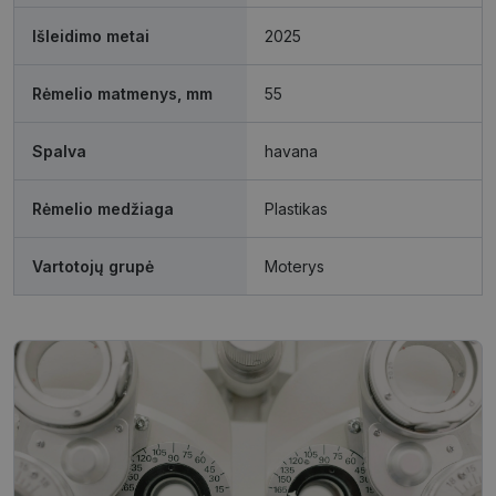
Išleidimo metai
2025
Funkciniai
Neklasifikuoti
slapukai
slapukai
Rėmelio matmenys, mm
55
Spalva
havana
Rėmelio medžiaga
Plastikas
Būtinieji slapukai
Statistikos slapukai
Vartotojų grupė
Moterys
Rinkodaros slapukai
Funkciniai slapukai
Neklasifikuoti slapukai
Šie slapukai yra būtini, kad galėtumėte naršyti
svetainės turinį bei naudotis jo funkcijomis. Šie
slapukai atpažįsta Jūsų įrenginį, tačiau neatskleidžia
Jūsų tapatybės, taip pat nerenka informacijos. Be šių
slapukų tinklalapis neveiks tinkamai. Šie slapukai
saugomi Jūsų įrenginyje, kol slapukai atlieka savo
funkcijas, bet ne ilgiau kaip dvejus metus.
Šie būtinieji slapukai nustatomi automatiškai.