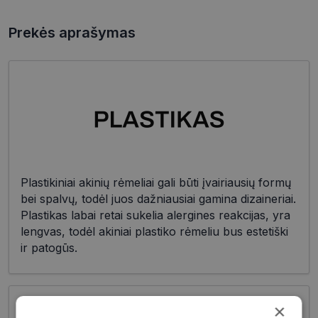
Prekės aprašymas
Plastikiniai akinių rėmeliai gali būti įvairiausių formų
bei spalvų, todėl juos dažniausiai gamina dizaineriai.
Plastikas labai retai sukelia alergines reakcijas, yra
lengvas, todėl akiniai plastiko rėmeliu bus estetiški
ir patogūs.
×