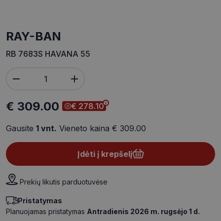
RAY-BAN
RB 7683S HAVANA 55
€ 309.00
€ 278.10
Gausite
1
vnt.
Vieneto kaina
€ 309.00
Įdėti į krepšelį
Prekių likutis parduotuvėse
Pristatymas
Planuojamas pristatymas
Antradienis 2026 m. rugsėjo 1 d.