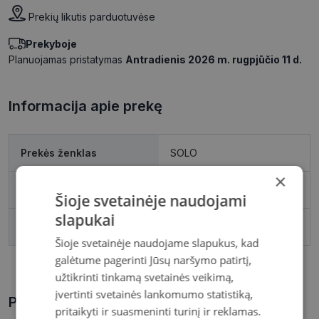
Prekių likutis parduotuvėse
Prekyboje
Planuojamas pristatymas
Antradienis 2026 m. rugpjūčio 11 d.
Informacija apie prekę
Prekės ženklas
SOLO
×
Pakuotė
1
Šioje svetainėje naudojami
slapukai
Gamintojas
Solo
Šioje svetainėje naudojame slapukus, kad
galėtume pagerinti Jūsų naršymo patirtį,
užtikrinti tinkamą svetainės veikimą,
įvertinti svetainės lankomumo statistiką,
Prekės aprašymas
pritaikyti ir suasmeninti turinį ir reklamas.