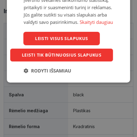
pritaikyti ir suasmeninti turinį ir reklamas.
Informacija apie prekę
Jūs galite sutikti su visais slapukais arba
valdyti savo pasirinkimus.
Skaityti daugiau
Prekės ženklas
TRENDY
LEISTI VISUS SLAPUKUS
Išleidimo metai
2024
LEISTI TIK BŪTINUOSIUS SLAPUKUS
Rėmelio matmenys, mm
55-21
RODYTI IŠSAMIAU
Dydis
Labai didelis
Būtinieji
Statistikos
Rinkodaros
slapukai
slapukai
slapukai
Spalva
black
Rėmelio medžiaga
Plastikas
Funkciniai
Neklasifikuoti
slapukai
slapukai
Rėmelio forma
Kvadratinis