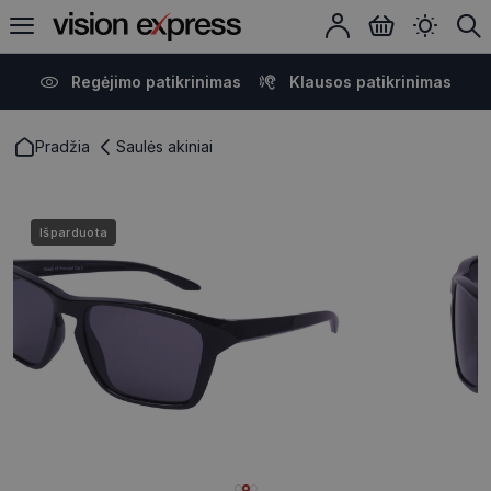
Regėjimo patikrinimas
Klausos patikrinimas
Pradžia
Saulės akiniai
Išparduota