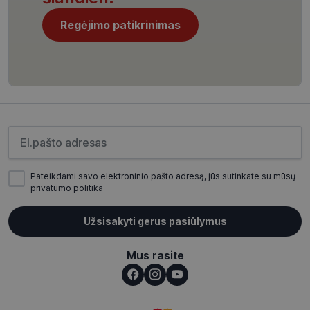
Regėjimo patikrinimas
CookieScriptConsent
11 mėnesį
CookieScript
4 savaitės
www.visionexpress.lt
Įveskite el.pašto adresą
Pateikdami savo elektroninio pašto adresą, jūs sutinkate su mūsų
privatumo politika
Užsisakyti gerus pasiūlymus
_tt_enable_cookie
.visionexpress.lt
2 mėnesiai
4 savaitės
Mus rasite