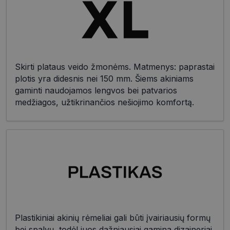
Skirti plataus veido žmonėms. Matmenys: paprastai
plotis yra didesnis nei 150 mm. Šiems akiniams
gaminti naudojamos lengvos bei patvarios
medžiagos, užtikrinančios nešiojimo komfortą.
Plastikiniai akinių rėmeliai gali būti įvairiausių formų
bei spalvų, todėl juos dažniausiai gamina dizaineriai.