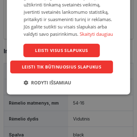
užtikrinti tinkamą svetainės veikimą,
tiek klasikinių, tiek netikėčiausių ir drąsiausių
įvertinti svetainės lankomumo statistiką,
sprendimų akinių rėmelių. Tai ne tik regėjimo
pritaikyti ir suasmeninti turinį ir reklamas.
korekcija, tačiau ir stilingas kasdieninės išvaizdos
Jūs galite sutikti su visais slapukais arba
akcentas.
valdyti savo pasirinkimus.
Skaityti daugiau
LEISTI VISUS SLAPUKUS
Informacija apie prekę
LEISTI TIK BŪTINUOSIUS SLAPUKUS
Prekės ženklas
VERSACE
RODYTI IŠSAMIAU
Išleidimo metai
2023
Būtinieji
Statistikos
Rinkodaros
slapukai
slapukai
slapukai
Rėmelio matmenys, mm
54-16
Rėmelio dydis
Vidutinis
Funkciniai
Neklasifikuoti
slapukai
slapukai
Spalva
black