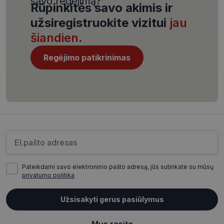
savo regėjimą?
Rūpinkitės savo akimis ir
užsiregistruokite vizitui
jau
šiandien.
Regėjimo patikrinimas
CookieScriptConsent
11 mėnesį
CookieScript
4 savaitės
www.visionexpress.lt
Įveskite el.pašto adresą
Pateikdami savo elektroninio pašto adresą, jūs sutinkate su mūsų
privatumo politika
_tt_enable_cookie
.visionexpress.lt
2 mėnesiai
4 savaitės
Užsisakyti gerus pasiūlymus
Mus rasite