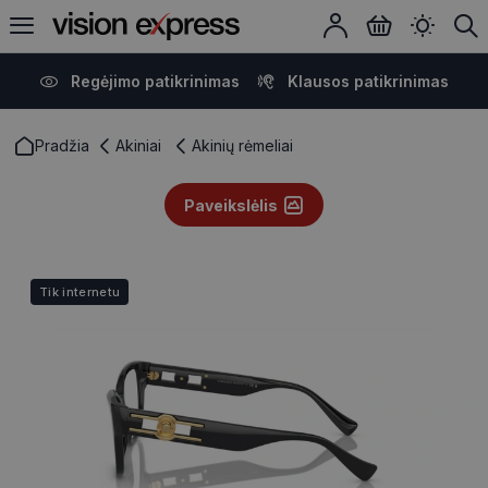
Regėjimo patikrinimas
Klausos patikrinimas
Pradžia
Akiniai
Akinių rėmeliai
Paveikslėlis
Tik internetu