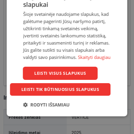
slapukai
Šioje svetainėje naudojame slapukus, kad
galėtume pagerinti Jūsų naršymo patirtį,
Akiniai moterims dažniausiai pasižymi subtiliais
užtikrinti tinkamą svetainės veikimą,
dizaino elementais, suteikiančiais harmoningą bei
įvertinti svetainės lankomumo statistiką,
moterišką įvaizdį. Šiandien dienai stilių bei medžiagų
pritaikyti ir suasmeninti turinį ir reklamas.
įvairovė leidžia akinių dizaineriams pristatyti Jums
Jūs galite sutikti su visais slapukais arba
tiek klasikinių, tiek netikėčiausių ir drąsiausių
valdyti savo pasirinkimus.
Skaityti daugiau
sprendimų akinių rėmelių. Tai ne tik regėjimo
korekcija, tačiau ir stilingas kasdieninės išvaizdos
LEISTI VISUS SLAPUKUS
akcentas.
LEISTI TIK BŪTINUOSIUS SLAPUKUS
Informacija apie prekę
RODYTI IŠSAMIAU
Būtinieji
Statistikos
Rinkodaros
Prekės ženklas
VERTICE
slapukai
slapukai
slapukai
Išleidimo metai
2025