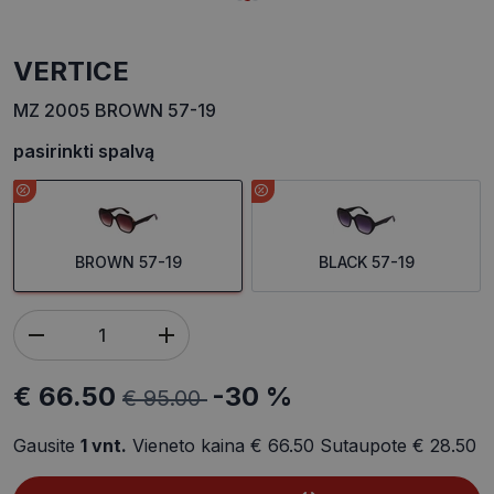
VERTICE
MZ 2005 BROWN 57-19
pasirinkti spalvą
BROWN 57-19
BLACK 57-19
€ 66.50
-30 %
€ 95.00
Gausite
1
vnt.
Vieneto kaina
€ 66.50
Sutaupote
€ 28.50