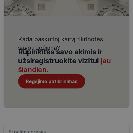
VISITOR_PRIVACY_METADATA
5 mėnesiai
YouTube
4 savaitės
.youtube.com
Kada paskutinį kartą tikrinotės
savo regėjimą?
Rūpinkitės savo akimis ir
CookieScriptConsent
11 mėnesį
CookieScript
užsiregistruokite vizitui
jau
4 savaitės
www.visionexpress.lt
šiandien.
Regėjimo patikrinimas
Įveskite el.pašto adresą