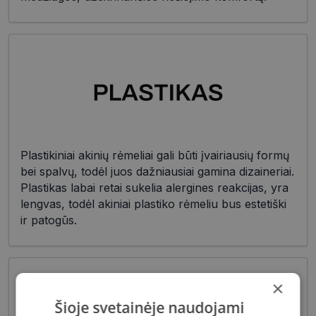
Plastikiniai akinių rėmeliai gali būti įvairiausių formų
bei spalvų, todėl juos dažniausiai gamina dizaineriai.
Plastikas labai retai sukelia alergines reakcijas, yra
lengvas, todėl akiniai plastiko rėmeliu bus estetiški
ir patogūs.
×
Šioje svetainėje naudojami