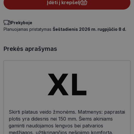
Įdėti į krepšelį
Prekyboje
Planuojamas pristatymas
Šeštadienis 2026 m. rugpjūčio 8 d.
Prekės aprašymas
Skirti plataus veido žmonėms. Matmenys: paprastai
plotis yra didesnis nei 150 mm. Šiems akiniams
gaminti naudojamos lengvos bei patvarios
medžiagos, užtikrinančios nešiojimo komfortą.