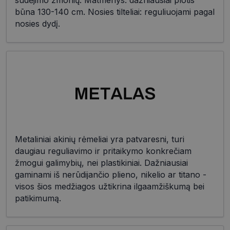
sudėjimo žmonių. Matmenys: dažniausiai plotis
būna 130-140 cm. Nosies tilteliai: reguliuojami pagal
nosies dydį.
Metaliniai akinių rėmeliai yra patvaresni, turi
daugiau reguliavimo ir pritaikymo konkrečiam
žmogui galimybių, nei plastikiniai. Dažniausiai
gaminami iš nerūdijančio plieno, nikelio ar titano -
visos šios medžiagos užtikrina ilgaamžiškumą bei
patikimumą.