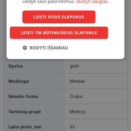
valdyti savo pasirinkimus.
Skaityti daugiau
Prekės ženklas
VOGUE
LEISTI VISUS SLAPUKUS
Išleidimo metai
2024
LEISTI TIK BŪTINUOSIUS SLAPUKUS
Rėmelio matmenys, mm
53-18
RODYTI IŠSAMIAU
Rėmelio dydis
Vidutinis
Būtinieji
Statistikos
Rinkodaros
slapukai
slapukai
slapukai
Spalva
gold
Medžiaga
Metalas
Funkciniai
Neklasifikuoti
slapukai
slapukai
Rėmelio forma
Ovalus
Vartotojų grupė
Moterys
Lęšio plotis, mm
53