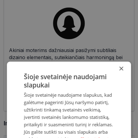
Akiniai moterims dažniausiai pasižymi subtiliais
dizaino elementais, suteikiančiais harmoningą bei
moterišką įvaizdį. Šiandien dienai stilių bei medžiagų
×
įvairovė leidžia akinių dizaineriams pristatyti Jums
Šioje svetainėje naudojami
tiek klasikinių, tiek netikėčiausių ir drąsiausių
slapukai
sprendimų akinių rėmelių. Tai ne tik regėjimo
korekcija, tačiau ir stilingas kasdieninės išvaizdos
Šioje svetainėje naudojame slapukus, kad
akcentas.
galėtume pagerinti Jūsų naršymo patirtį,
užtikrinti tinkamą svetainės veikimą,
įvertinti svetainės lankomumo statistiką,
Informacija apie prekę
pritaikyti ir suasmeninti turinį ir reklamas.
Jūs galite sutikti su visais slapukais arba