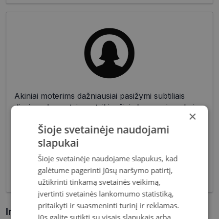
Akiniai moterims dažniausiai pasižymi subtiliais
dizaino elementais, suteikiančiais harmoningą bei
×
moterišką įvaizdį. Šiandien dienai stilių bei medžiagų
Šioje svetainėje naudojami
įvairovė leidžia akinių dizaineriams pristatyti Jums
slapukai
tiek klasikinių, tiek netikėčiausių ir drąsiausių
sprendimų akinių rėmelių. Tai ne tik regėjimo
Šioje svetainėje naudojame slapukus, kad
korekcija, tačiau ir stilingas kasdieninės išvaizdos
galėtume pagerinti Jūsų naršymo patirtį,
akcentas.
užtikrinti tinkamą svetainės veikimą,
įvertinti svetainės lankomumo statistiką,
pritaikyti ir suasmeninti turinį ir reklamas.
Informacija apie prekę
Jūs galite sutikti su visais slapukais arba