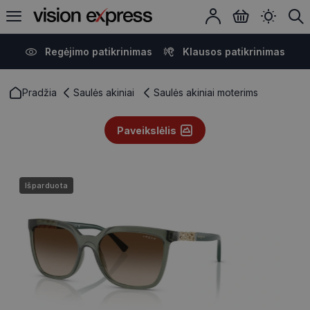
Regėjimo patikrinimas
Klausos patikrinimas
Pradžia
Saulės akiniai
Saulės akiniai moterims
Paveikslėlis
Išparduota