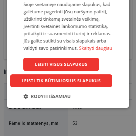
Šioje svetainėje naudojame slapukus, kad
dizaino elementais, suteikiančiais harmoningą bei
galėtume pagerinti Jūsų naršymo patirtį,
moterišką įvaizdį. Šiandien dienai stilių bei medžiagų
užtikrinti tinkamą svetainės veikimą,
įvairovė leidžia akinių dizaineriams pristatyti Jums
įvertinti svetainės lankomumo statistiką,
tiek klasikinių, tiek netikėčiausių ir drąsiausių
pritaikyti ir suasmeninti turinį ir reklamas.
sprendimų akinių rėmelių. Tai ne tik regėjimo
Jūs galite sutikti su visais slapukais arba
korekcija, tačiau ir stilingas kasdieninės išvaizdos
valdyti savo pasirinkimus.
Skaityti daugiau
akcentas.
LEISTI VISUS SLAPUKUS
Informacija apie prekę
LEISTI TIK BŪTINUOSIUS SLAPUKUS
Prekės ženklas
VOGUE
RODYTI IŠSAMIAU
Išleidimo metai
2025
Būtinieji
Statistikos
Rinkodaros
slapukai
slapukai
slapukai
Rėmelio matmenys, mm
53