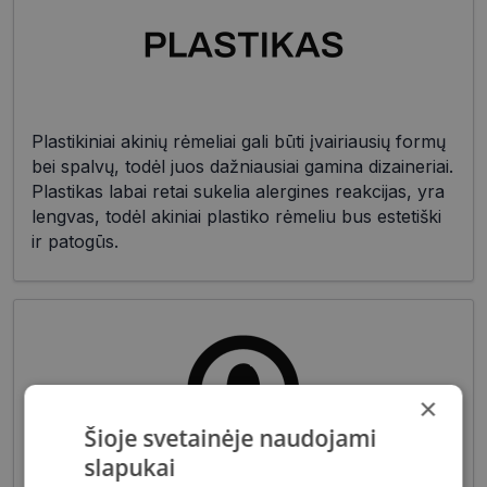
Plastikiniai akinių rėmeliai gali būti įvairiausių formų
bei spalvų, todėl juos dažniausiai gamina dizaineriai.
Plastikas labai retai sukelia alergines reakcijas, yra
lengvas, todėl akiniai plastiko rėmeliu bus estetiški
ir patogūs.
×
Šioje svetainėje naudojami
slapukai
Akiniai moterims dažniausiai pasižymi subtiliais