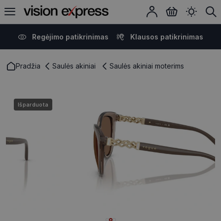
Regėjimo patikrinimas
Klausos patikrinimas
Pradžia
Saulės akiniai
Saulės akiniai moterims
Išparduota