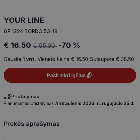
YOUR LINE
GF 1224 BORDO 53-18
€ 16.50
-70 %
€ 55.00
Gausite
1
vnt.
Vieneto kaina
€ 16.50
Sutaupote
€ 38.50
Pasirinkti lęšius
Pristatymas
Planuojamas pristatymas
Antradienis 2026 m. rugpjūčio 25 d.
Prekės aprašymas