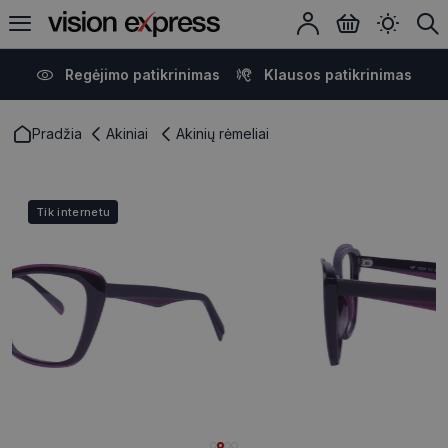
Regėjimo patikrinimas
Klausos patikrinimas
Pradžia
Akiniai
Akinių rėmeliai
Tik internetu