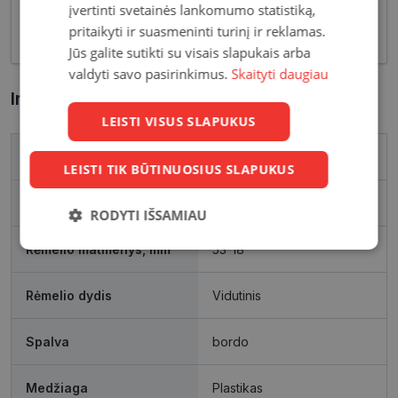
įvertinti svetainės lankomumo statistiką,
korekcija, tačiau ir stilingas kasdieninės išvaizdos
pritaikyti ir suasmeninti turinį ir reklamas.
akcentas.
Jūs galite sutikti su visais slapukais arba
valdyti savo pasirinkimus.
Skaityti daugiau
Informacija apie prekę
LEISTI VISUS SLAPUKUS
Prekės ženklas
YOUR LINE
LEISTI TIK BŪTINUOSIUS SLAPUKUS
Išleidimo metai
2021
RODYTI IŠSAMIAU
Rėmelio matmenys, mm
53-18
Būtinieji
Statistikos
Rinkodaros
slapukai
slapukai
slapukai
Rėmelio dydis
Vidutinis
Funkciniai
Neklasifikuoti
Spalva
bordo
slapukai
slapukai
Medžiaga
Plastikas