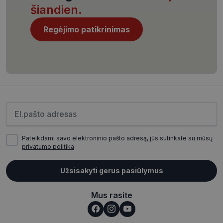
šiandien.
Regėjimo patikrinimas
CookieScriptConsent
11 mėnesį
CookieScript
4 savaitės
www.visionexpress.lt
Įveskite el.pašto adresą
Pateikdami savo elektroninio pašto adresą, jūs sutinkate su mūsų
privatumo politika
_tt_enable_cookie
.visionexpress.lt
2 mėnesiai
Užsisakyti gerus pasiūlymus
4 savaitės
Mus rasite