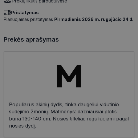
Prekių likutis parduotuvėse
Pristatymas
Planuojamas pristatymas
Pirmadienis 2026 m. rugpjūčio 24 d.
Prekės aprašymas
Populiarus akinių dydis, tinka daugeliui vidutinio
sudėjimo žmonių. Matmenys: dažniausiai plotis
būna 130-140 cm. Nosies tilteliai: reguliuojami pagal
nosies dydį.