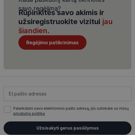
savo regėjimą?
Rūpinkitės savo akimis ir
užsiregistruokite vizitui
jau
šiandien.
CookieScriptConsent
11 mėnesį
CookieScript
Regėjimo patikrinimas
4 savaitės
www.visionexpress.lt
Įveskite el.pašto adresą
Pateikdami savo elektroninio pašto adresą, jūs sutinkate su mūsų
privatumo politika
_tt_enable_cookie
.visionexpress.lt
2 mėnesiai
4 savaitės
Užsisakyti gerus pasiūlymus