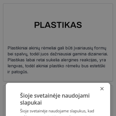
Plastikiniai akinių rėmeliai gali būti įvairiausių formų
bei spalvų, todėl juos dažniausiai gamina dizaineriai.
Plastikas labai retai sukelia alergines reakcijas, yra
lengvas, todėl akiniai plastiko rėmeliu bus estetiški
ir patogūs.
×
Šioje svetainėje naudojami
slapukai
Šioje svetainėje naudojame slapukus, kad