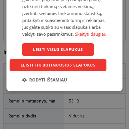
įvairovė leidžia akinių dizaineriams pristatyti Jums
užtikrinti tinkamą svetainės veikimą,
tiek klasikinių, tiek netikėčiausių ir drąsiausių
įvertinti svetainės lankomumo statistiką,
sprendimų akinių rėmelių. Tai ne tik regėjimo
pritaikyti ir suasmeninti turinį ir reklamas.
korekcija, tačiau ir stilingas kasdieninės išvaizdos
Jūs galite sutikti su visais slapukais arba
akcentas.
valdyti savo pasirinkimus.
Skaityti daugiau
LEISTI VISUS SLAPUKUS
Informacija apie prekę
LEISTI TIK BŪTINUOSIUS SLAPUKUS
Prekės ženklas
ALICE
RODYTI IŠSAMIAU
Išleidimo metai
2022
Būtinieji
Statistikos
Rinkodaros
slapukai
slapukai
slapukai
Rėmelio matmenys, mm
53-18
Rėmelio dydis
Vidutinis
Funkciniai
Neklasifikuoti
slapukai
slapukai