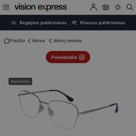
Regėjimo patikrinimas
Klausos patikrinimas
Pradžia
Akiniai
Akinių rėmeliai
Paveikslėlis
Išparduota