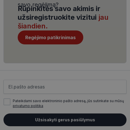
savo regėjimą?
Rūpinkitės savo akimis ir
užsiregistruokite vizitui
jau
šiandien.
CookieScriptConsent
11 mėnesį
CookieScript
Regėjimo patikrinimas
4 savaitės
www.visionexpress.lt
Įveskite el.pašto adresą
Pateikdami savo elektroninio pašto adresą, jūs sutinkate su mūsų
privatumo politika
_tt_enable_cookie
.visionexpress.lt
2 mėnesiai
4 savaitės
Užsisakyti gerus pasiūlymus