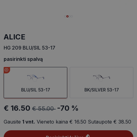
ALICE
HG 209 BLU/SIL 53-17
pasirinkti spalvą
BLU/SIL 53-17
BK/SILVER 53-17
€ 16.50
-70 %
€ 55.00
Gausite
1
vnt.
Vieneto kaina
€ 16.50
Sutaupote
€ 38.50