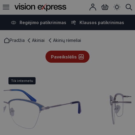
Regėjimo patikrinimas
Klausos patikrinimas
Pradžia
Akiniai
Akinių rėmeliai
Paveikslėlis
Tik internetu