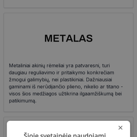
Metaliniai akinių rėmeliai yra patvaresni, turi
daugiau reguliavimo ir pritaikymo konkrečiam
žmogui galimybių, nei plastikiniai. Dažniausiai
gaminami iš nerūdijančio plieno, nikelio ar titano -
visos šios medžiagos užtikrina ilgaamžiškumą bei
patikimumą.
×
Šioje svetainėje naudojami