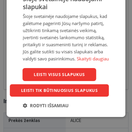
slapukai
Šioje svetainėje naudojame slapukus, kad
galėtume pagerinti Jūsų naršymo patirtį,
užtikrinti tinkamą svetainės veikimą,
Akiniai moterims dažniausiai pasižymi subtiliais
įvertinti svetainės lankomumo statistiką,
dizaino elementais, suteikiančiais harmoningą bei
pritaikyti ir suasmeninti turinį ir reklamas.
moterišką įvaizdį. Šiandien dienai stilių bei medžiagų
Jūs galite sutikti su visais slapukais arba
įvairovė leidžia akinių dizaineriams pristatyti Jums
tiek klasikinių, tiek netikėčiausių ir drąsiausių
valdyti savo pasirinkimus.
Skaityti daugiau
sprendimų akinių rėmelių. Tai ne tik regėjimo
korekcija, tačiau ir stilingas kasdieninės išvaizdos
LEISTI VISUS SLAPUKUS
akcentas.
LEISTI TIK BŪTINUOSIUS SLAPUKUS
Informacija apie prekę
RODYTI IŠSAMIAU
Būtinieji
Statistikos
Rinkodaros
Prekės ženklas
ALICE
slapukai
slapukai
slapukai