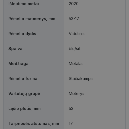
Išleidimo metai
2020
Funkciniai
Neklasifikuoti
slapukai
slapukai
Rėmelio matmenys, mm
53-17
Rėmelio dydis
Vidutinis
Spalva
blu/sil
Būtinieji slapukai
Statistikos slapukai
Medžiaga
Metalas
Rinkodaros slapukai
Funkciniai slapukai
Neklasifikuoti slapukai
Rėmelio forma
Stačiakampis
Šie slapukai yra būtini, kad galėtumėte naršyti
svetainės turinį bei naudotis jo funkcijomis. Šie
Vartotojų grupė
Moterys
slapukai atpažįsta Jūsų įrenginį, tačiau neatskleidžia
Jūsų tapatybės, taip pat nerenka informacijos. Be šių
slapukų tinklalapis neveiks tinkamai. Šie slapukai
saugomi Jūsų įrenginyje, kol slapukai atlieka savo
Lęšio plotis, mm
53
funkcijas, bet ne ilgiau kaip dvejus metus.
Šie būtinieji slapukai nustatomi automatiškai.
Tarpnosės atstumas, mm
17