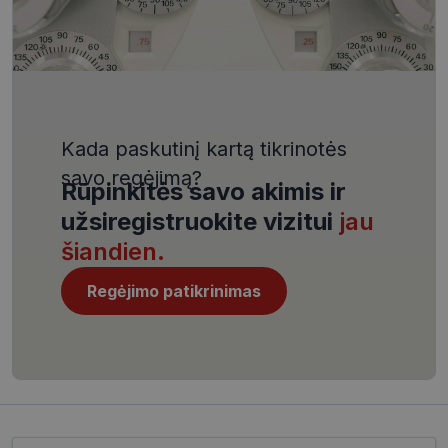
VISITOR_PRIVACY_METADATA
5 mėnesiai
YouTube
4 savaitės
.youtube.com
Kada paskutinį kartą tikrinotės
savo regėjimą?
Rūpinkitės savo akimis ir
CookieScriptConsent
11 mėnesį
CookieScript
užsiregistruokite vizitui
jau
4 savaitės
www.visionexpress.lt
šiandien.
Regėjimo patikrinimas
Įveskite el.pašto adresą