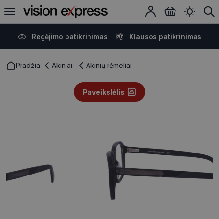
Regėjimo patikrinimas
Klausos patikrinimas
Pradžia
Akiniai
Akinių rėmeliai
Paveikslėlis