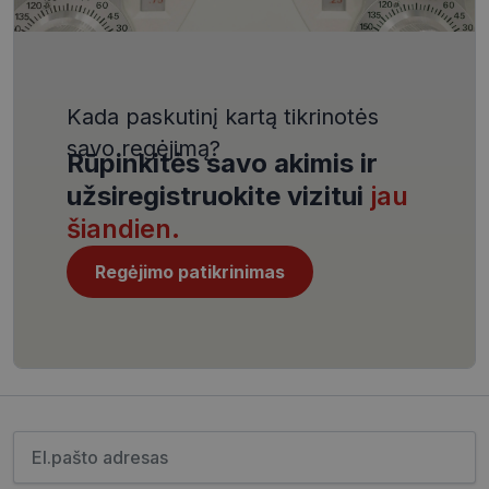
VISITOR_PRIVACY_METADATA
5 mėnesiai
YouTube
4 savaitės
.youtube.com
Kada paskutinį kartą tikrinotės
savo regėjimą?
Rūpinkitės savo akimis ir
užsiregistruokite vizitui
jau
CookieScriptConsent
11 mėnesį
CookieScript
4 savaitės
www.visionexpress.lt
šiandien.
Regėjimo patikrinimas
Įveskite el.pašto adresą
_tt_enable_cookie
.visionexpress.lt
2 mėnesiai