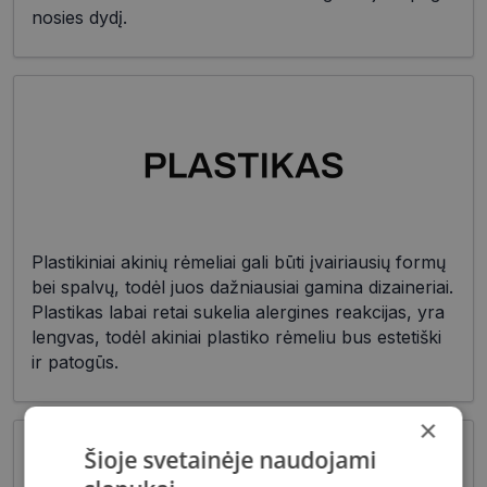
nosies dydį.
Plastikiniai akinių rėmeliai gali būti įvairiausių formų
bei spalvų, todėl juos dažniausiai gamina dizaineriai.
Plastikas labai retai sukelia alergines reakcijas, yra
lengvas, todėl akiniai plastiko rėmeliu bus estetiški
ir patogūs.
×
Šioje svetainėje naudojami