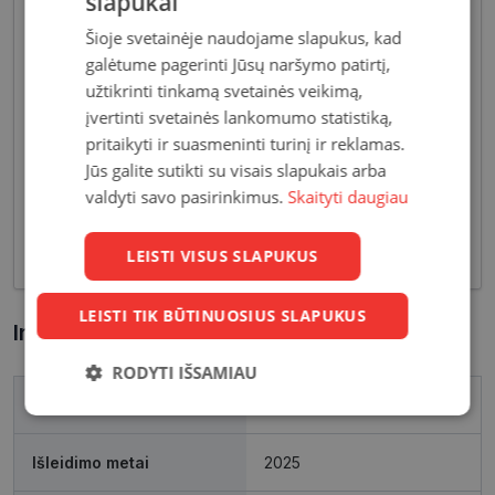
slapukai
Šioje svetainėje naudojame slapukus, kad
galėtume pagerinti Jūsų naršymo patirtį,
užtikrinti tinkamą svetainės veikimą,
įvertinti svetainės lankomumo statistiką,
Pagrindiniai reikalavimai, keliami vyriškiems
pritaikyti ir suasmeninti turinį ir reklamas.
akiniams - patvarios medžiagos bei solidžios
Jūs galite sutikti su visais slapukais arba
vyriškos formos, derančios prie įvairių vyriškų
valdyti savo pasirinkimus.
Skaityti daugiau
aprangos stilių. Dėl funkcionalumo bei puikių
optinių savybių, vyriški akiniai skirti nešiojimui
kasdien, vairavimui bei sportui.
LEISTI VISUS SLAPUKUS
LEISTI TIK BŪTINUOSIUS SLAPUKUS
Informacija apie prekę
RODYTI IŠSAMIAU
Prekės ženklas
AVANGLION
Būtinieji
Statistikos
Rinkodaros
slapukai
slapukai
slapukai
Išleidimo metai
2025