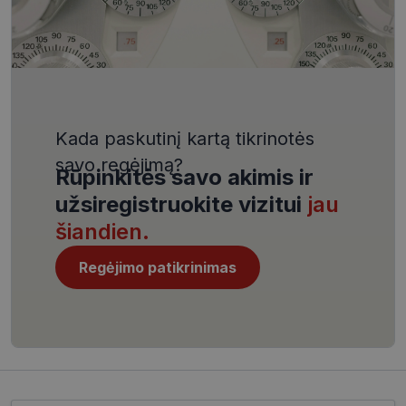
VISITOR_PRIVACY_METADATA
5 mėnesiai
YouTube
4 savaitės
.youtube.com
Kada paskutinį kartą tikrinotės
savo regėjimą?
Rūpinkitės savo akimis ir
CookieScriptConsent
11 mėnesį
CookieScript
užsiregistruokite vizitui
jau
4 savaitės
www.visionexpress.lt
šiandien.
Regėjimo patikrinimas