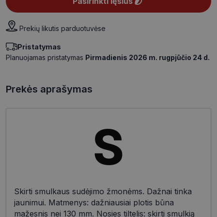
Pasirinkti lęšius
Prekių likutis parduotuvėse
Pristatymas
Planuojamas pristatymas
Pirmadienis 2026 m. rugpjūčio 24 d.
Prekės aprašymas
Skirti smulkaus sudėjimo žmonėms. Dažnai tinka
jaunimui. Matmenys: dažniausiai plotis būna
mažesnis nei 130 mm. Nosies tiltelis: skirti smulkią