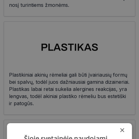
nosį turintiems žmonėms.
Plastikiniai akinių rėmeliai gali būti įvairiausių formų
bei spalvų, todėl juos dažniausiai gamina dizaineriai.
Plastikas labai retai sukelia alergines reakcijas, yra
lengvas, todėl akiniai plastiko rėmeliu bus estetiški
ir patogūs.
×
Šioje svetainėje naudojami