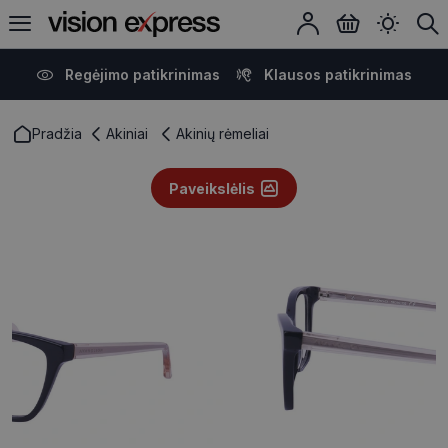
Regėjimo patikrinimas
Klausos patikrinimas
Pradžia
Akiniai
Akinių rėmeliai
Paveikslėlis