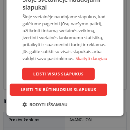
slapukai
Šioje svetainėje naudojame slapukus, kad
galėtume pagerinti Jūsų naršymo patirtį,
užtikrinti tinkamą svetainės veikimą,
Akiniai moterims dažniausiai pasižymi subtiliais
įvertinti svetainės lankomumo statistiką,
dizaino elementais, suteikiančiais harmoningą bei
pritaikyti ir suasmeninti turinį ir reklamas.
moterišką įvaizdį. Šiandien dienai stilių bei medžiagų
Jūs galite sutikti su visais slapukais arba
įvairovė leidžia akinių dizaineriams pristatyti Jums
valdyti savo pasirinkimus.
Skaityti daugiau
tiek klasikinių, tiek netikėčiausių ir drąsiausių
sprendimų akinių rėmelių. Tai ne tik regėjimo
korekcija, tačiau ir stilingas kasdieninės išvaizdos
LEISTI VISUS SLAPUKUS
akcentas.
LEISTI TIK BŪTINUOSIUS SLAPUKUS
Informacija apie prekę
RODYTI IŠSAMIAU
Būtinieji
Statistikos
Rinkodaros
Prekės ženklas
AVANGLION
slapukai
slapukai
slapukai