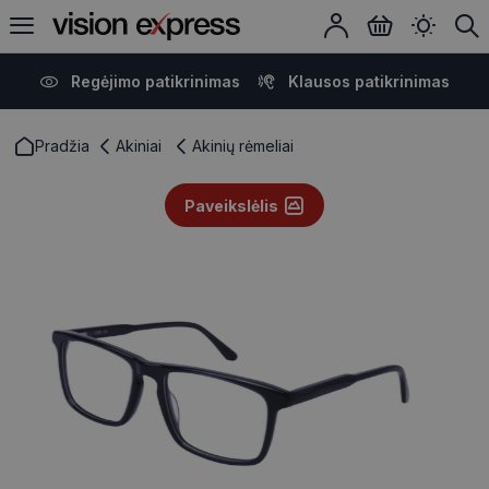
Regėjimo patikrinimas
Klausos patikrinimas
Pradžia
Akiniai
Akinių rėmeliai
Paveikslėlis