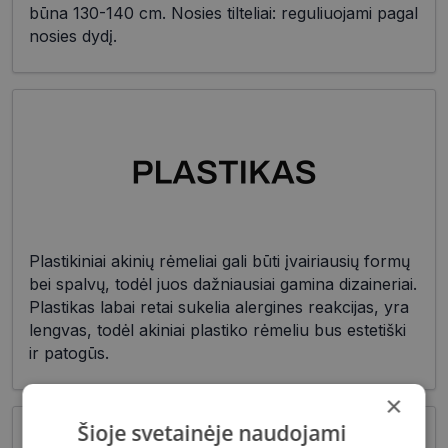
būna 130-140 cm. Nosies tilteliai: reguliuojami pagal
nosies dydį.
Plastikiniai akinių rėmeliai gali būti įvairiausių formų
bei spalvų, todėl juos dažniausiai gamina dizaineriai.
Plastikas labai retai sukelia alergines reakcijas, yra
lengvas, todėl akiniai plastiko rėmeliu bus estetiški
ir patogūs.
×
Šioje svetainėje naudojami