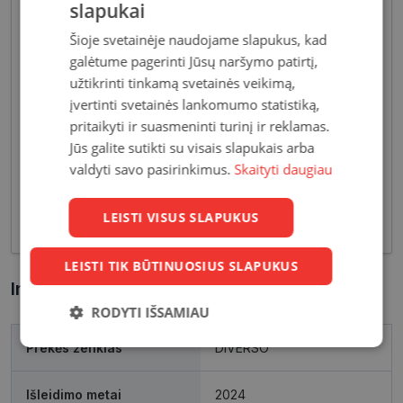
slapukai
Šioje svetainėje naudojame slapukus, kad
galėtume pagerinti Jūsų naršymo patirtį,
užtikrinti tinkamą svetainės veikimą,
įvertinti svetainės lankomumo statistiką,
Pagrindiniai reikalavimai, keliami vyriškiems
pritaikyti ir suasmeninti turinį ir reklamas.
akiniams - patvarios medžiagos bei solidžios
Jūs galite sutikti su visais slapukais arba
vyriškos formos, derančios prie įvairių vyriškų
valdyti savo pasirinkimus.
Skaityti daugiau
aprangos stilių. Dėl funkcionalumo bei puikių
optinių savybių, vyriški akiniai skirti nešiojimui
LEISTI VISUS SLAPUKUS
kasdien, vairavimui bei sportui.
LEISTI TIK BŪTINUOSIUS SLAPUKUS
Informacija apie prekę
RODYTI IŠSAMIAU
Prekės ženklas
DIVERSO
Būtinieji
Statistikos
Rinkodaros
slapukai
slapukai
slapukai
Išleidimo metai
2024