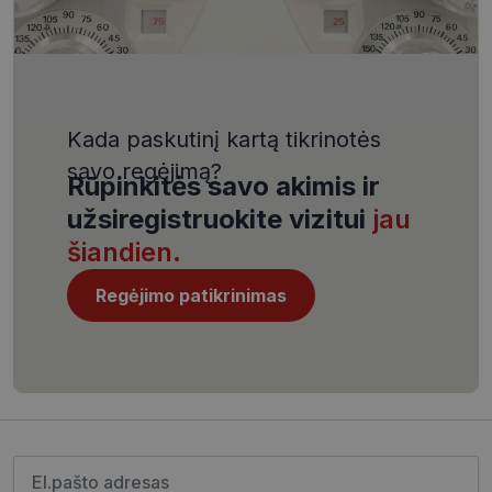
VISITOR_PRIVACY_METADATA
5 mėnesiai
YouTube
4 savaitės
.youtube.com
Kada paskutinį kartą tikrinotės
savo regėjimą?
Rūpinkitės savo akimis ir
užsiregistruokite vizitui
jau
CookieScriptConsent
11 mėnesį
CookieScript
4 savaitės
www.visionexpress.lt
šiandien.
Regėjimo patikrinimas
Įveskite el.pašto adresą
_tt_enable_cookie
.visionexpress.lt
2 mėnesiai