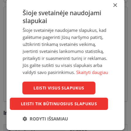
×
Šioje svetainėje naudojami
slapukai
Šioje svetainėje naudojame slapukus, kad
galėtume pagerinti Jūsų naršymo patirtį,
užtikrinti tinkamą svetainės veikimą,
įvertinti svetainės lankomumo statistiką,
Pagrindiniai reikalavimai, keliami vyriškiems
pritaikyti ir suasmeninti turinį ir reklamas.
akiniams - patvarios medžiagos bei solidžios
Jūs galite sutikti su visais slapukais arba
vyriškos formos, derančios prie įvairių vyriškų
valdyti savo pasirinkimus.
Skaityti daugiau
aprangos stilių. Dėl funkcionalumo bei puikių
optinių savybių, vyriški akiniai skirti nešiojimui
LEISTI VISUS SLAPUKUS
kasdien, vairavimui bei sportui.
LEISTI TIK BŪTINUOSIUS SLAPUKUS
Informacija apie prekę
RODYTI IŠSAMIAU
Būtinieji
Statistikos
Rinkodaros