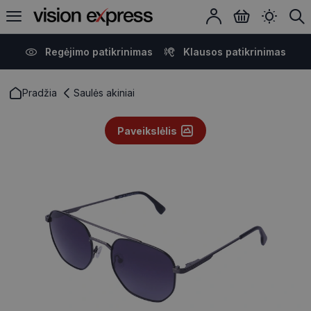
Regėjimo patikrinimas
Klausos patikrinimas
Pradžia
Saulės akiniai
Paveikslėlis