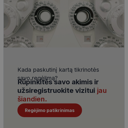
VISITOR_PRIVACY_METADATA
5 mėnesiai
YouTube
4 savaitės
.youtube.com
Kada paskutinį kartą tikrinotės
CookieScriptConsent
11 mėnesį
CookieScript
4 savaitės
www.visionexpress.lt
savo regėjimą?
Rūpinkitės savo akimis ir
užsiregistruokite vizitui
jau
šiandien.
Regėjimo patikrinimas