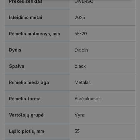
Prekės ženklas
DIVERSO
slapukai
slapukai
slapukai
Išleidimo metai
2025
Funkciniai
Neklasifikuoti
Rėmelio matmenys, mm
55-20
slapukai
slapukai
Dydis
Didelis
Spalva
black
Būtinieji slapukai
Statistikos slapukai
Rėmelio medžiaga
Metalas
Rinkodaros slapukai
Funkciniai slapukai
Neklasifikuoti slapukai
Rėmelio forma
Stačiakampis
Šie slapukai yra būtini, kad galėtumėte naršyti
svetainės turinį bei naudotis jo funkcijomis. Šie
Vartotojų grupė
Vyrai
slapukai atpažįsta Jūsų įrenginį, tačiau neatskleidžia
Jūsų tapatybės, taip pat nerenka informacijos. Be šių
slapukų tinklalapis neveiks tinkamai. Šie slapukai
Lęšio plotis, mm
55
saugomi Jūsų įrenginyje, kol slapukai atlieka savo
funkcijas, bet ne ilgiau kaip dvejus metus.