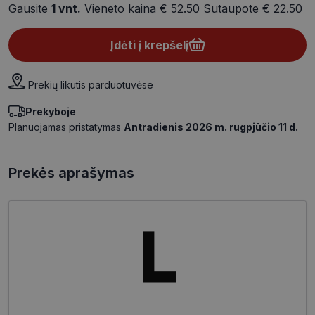
Gausite
1
vnt.
Vieneto kaina
€ 52.50
Sutaupote
€ 22.50
Įdėti į krepšelį
Prekių likutis parduotuvėse
Prekyboje
Planuojamas pristatymas
Antradienis 2026 m. rugpjūčio 11 d.
Prekės aprašymas