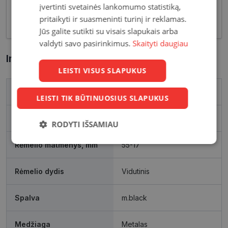
įvertinti svetainės lankomumo statistiką,
optinių savybių, vyriški akiniai skirti nešiojimui
pritaikyti ir suasmeninti turinį ir reklamas.
kasdien, vairavimui bei sportui.
Jūs galite sutikti su visais slapukais arba
valdyti savo pasirinkimus.
Skaityti daugiau
Informacija apie prekę
LEISTI VISUS SLAPUKUS
Prekės ženklas
EMPORIO ARMANI
LEISTI TIK BŪTINUOSIUS SLAPUKUS
Išleidimo metai
2025
RODYTI IŠSAMIAU
Būtinieji
Statistikos
Rinkodaros
Rėmelio matmenys, mm
55-17
slapukai
slapukai
slapukai
Rėmelio dydis
Vidutinis
Funkciniai
Neklasifikuoti
Spalva
m.black
slapukai
slapukai
Medžiaga
Metalas