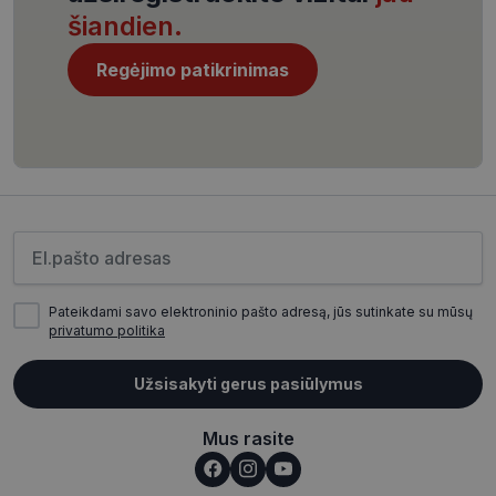
šiandien.
Regėjimo patikrinimas
CookieScriptConsent
11 mėnesį
CookieScript
4 savaitės
www.visionexpress.lt
Įveskite el.pašto adresą
Pateikdami savo elektroninio pašto adresą, jūs sutinkate su mūsų
privatumo politika
_tt_enable_cookie
.visionexpress.lt
2 mėnesiai
Užsisakyti gerus pasiūlymus
4 savaitės
Mus rasite