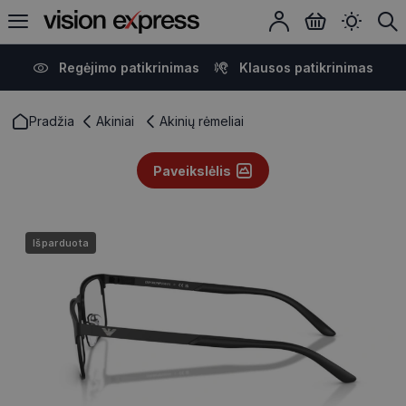
Regėjimo patikrinimas
Klausos patikrinimas
Pradžia
Akiniai
Akinių rėmeliai
Paveikslėlis
Išparduota