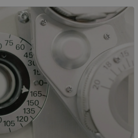
sifikuoti slapukai
įsta Jūsų įrenginį,
i. Šie slapukai
“ žiniatinklio kūrimo
tas siekiant
ipo programinės
mas.
mones nuo robotų.
ti pagrįstas
nės naudojimą.
sutikimo ir
l jų sąveikos su