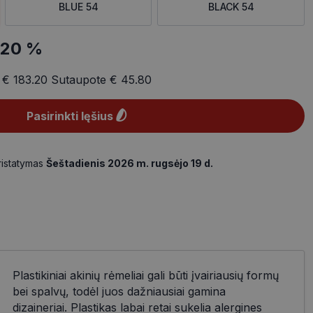
BLUE 54
BLACK 54
-20 %
a
€ 183.20
Sutaupote
€ 45.80
Pasirinkti lęšius
ristatymas
Šeštadienis 2026 m. rugsėjo 19 d.
Plastikiniai akinių rėmeliai gali būti įvairiausių formų
bei spalvų, todėl juos dažniausiai gamina
dizaineriai. Plastikas labai retai sukelia alergines