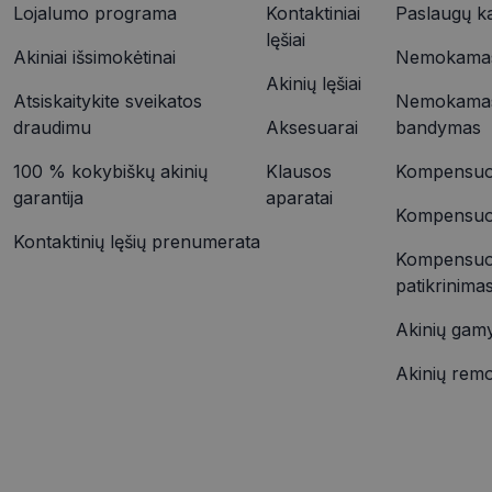
Lojalumo programa
Kontaktiniai
Paslaugų k
VISITOR_INFO1_LIV
lęšiai
_ttp
Akiniai išsimokėtinai
Nemokamas 
Akinių lęšiai
Atsiskaitykite sveikatos
Nemokamas
IDE
draudimu
Aksesuarai
bandymas
_ttp
100 % kokybiškų akinių
Klausos
Kompensuoj
garantija
aparatai
__kla_id
Kompensuoja
Kontaktinių lęšių prenumerata
Kompensuo
patikrinima
Akinių gam
Akinių rem