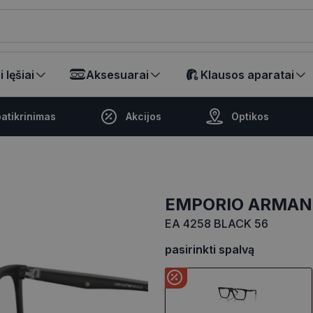
ikalā
 lęšiai
Aksesuarai
Klausos aparatai
atikrinimas
Akcijos
Optikos
EMPORIO ARMAN
EA 4258 BLACK 56
pasirinkti spalvą