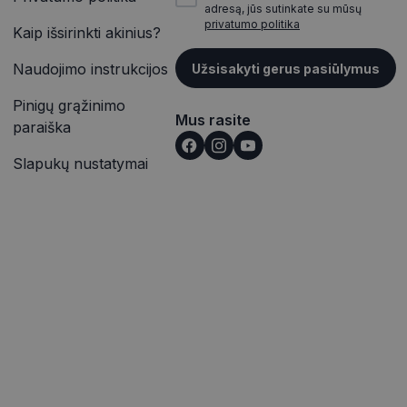
jų, seansų ir
adresą, jūs sutinkate su mūsų
itoms.
privatumo politika
vetainėse įterptų
Kaip išsirinkti akinius?
ąveiką ir elgesį
p pat gali nustatyti,
alizės. Ši
outube“ sąsajos
totojo patirtį ir
Naudojimo instrukcijos
Užsisakyti gerus pasiūlymus
rmaciją apie tai,
Pinigų grąžinimo
ąveiką ir elgesį
e reklamą, kurią
alizės. Ši
Mus rasite
nkydamas minėtoje
paraiška
totojo patirtį ir
Slapukų nustatymai
išką į jūsų svetainę