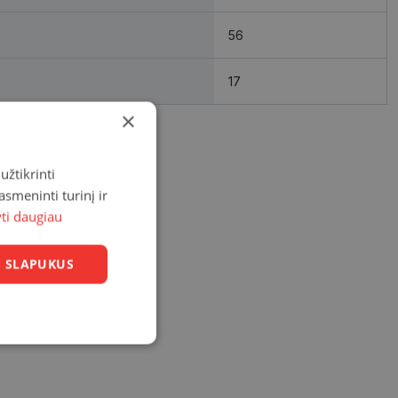
56
17
×
užtikrinti
asmeninti turinį ir
yti daugiau
US SLAPUKUS
Neklasifikuoti
slapukai