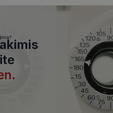
i
Statistikos slapukai
Rinkodaros slapukai
Funkciniai slapukai
Nekla
i, kad galėtumėte naršyti svetainės turinį bei naudotis jo funkcijomis. Šie slapukai atpaž
jimą?
Jūsų tapatybės, taip pat nerenka informacijos. Be šių slapukų tinklalapis neveiks tinkama
 akimis
e, kol slapukai atlieka savo funkcijas, bet ne ilgiau kaip dvejus metus.
i nustatomi automatiškai.
ite
Teikėjas
/
Domenas
Galiojimas
Aprašymas
www.visionexpress.lt
11 mėnesį
Šis slapukas yra susietas su „Django
4 savaitės
platforma, skirta „Python“. Jis sukur
en.
apsaugoti svetainę nuo tam tikro t
įrangos atakos prieš žiniatinklio for
29
Šis slapukas naudojamas atskirti ž
Cloudflare Inc.
minutės
Tai naudinga svetainei, norint pateik
.icanhazip.com
54
ataskaitas apie jų interneto svetai
sekundės
METADATA
5 mėnesiai
Slapukas yra naudojamas vartotojo 
YouTube
4 savaitės
privatumo sprendimams išsaugoti dė
.youtube.com
svetaine. NAME OF TRANSLATORS.