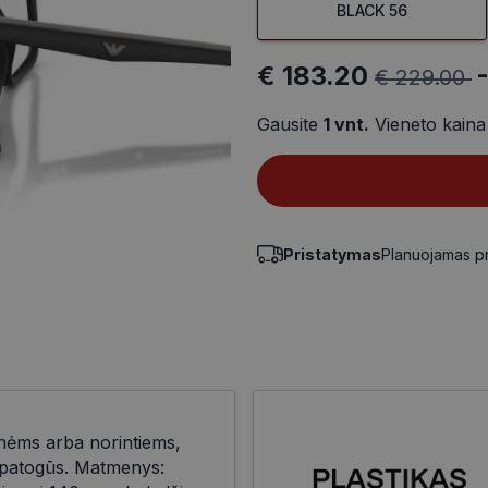
BLACK 56
€ 183.20
€ 229.00
Gausite
1
vnt.
Vieneto kain
Pristatymas
Planuojamas p
nėms arba norintiems,
r patogūs. Matmenys: