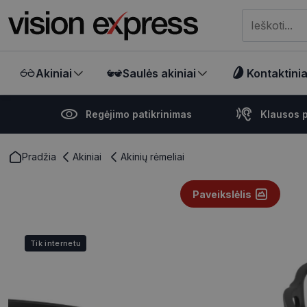
Meklēt visā ve
Akiniai
Saulės akiniai
Kontaktiniai
Regėjimo patikrinimas
Klausos p
Pradžia
Akiniai
Akinių rėmeliai
Paveikslėlis
Tik internetu