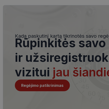
Būtinieji slapuka
Šie slapukai yra būtin
Kada paskutinį kartą tikrinotės savo regė
tačiau neatskleidžia 
Rūpinkitės savo
saugomi Jūsų įrenginyj
Šie būtinieji slapuka
ir užsiregistruok
Pavadinimas
csrftoken
vizitui
jau šiandi
__cf_bm
Regėjimo patikrinimas
VISITOR_PRIVACY_