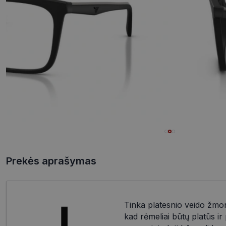
Prekės aprašymas
Tinka platesnio veido žmo
kad rėmeliai būtų platūs i