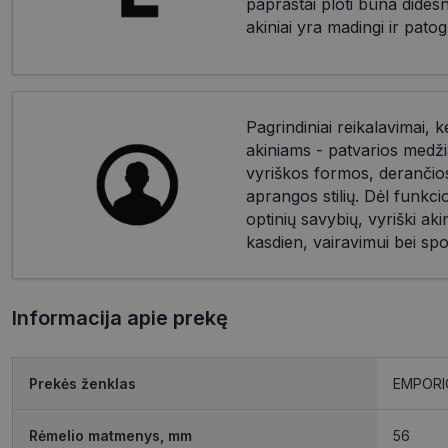
paprastai ploti būna dides
akiniai yra madingi ir patog
Pagrindiniai reikalavimai, k
akiniams - patvarios medži
vyriškos formos, derančios 
aprangos stilių. Dėl funkc
optinių savybių, vyriški akin
kasdien, vairavimui bei spo
Informacija apie prekę
Prekės ženklas
EMPORI
Rėmelio matmenys, mm
56