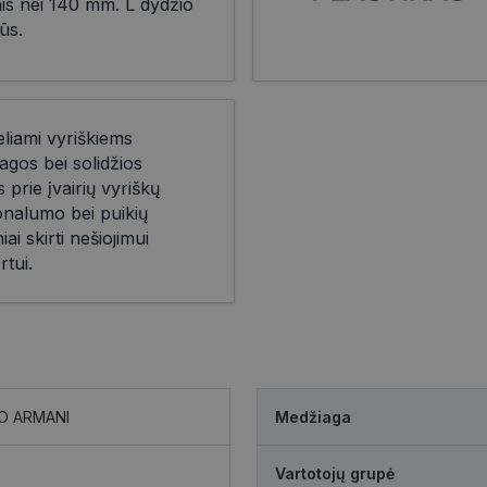
nis nei 140 mm. L dydžio
ūs.
eliami vyriškiems
agos bei solidžios
prie įvairių vyriškų
ionalumo bei puikių
iai skirti nešiojimui
rtui.
O ARMANI
Medžiaga
Vartotojų grupė