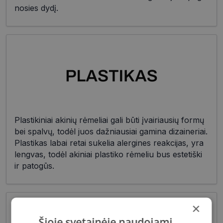
nosies dydį.
Plastikiniai akinių rėmeliai gali būti įvairiausių formų
bei spalvų, todėl juos dažniausiai gamina dizaineriai.
Plastikas labai retai sukelia alergines reakcijas, yra
lengvas, todėl akiniai plastiko rėmeliu bus estetiški
ir patogūs.
×
Šioje svetainėje naudojami