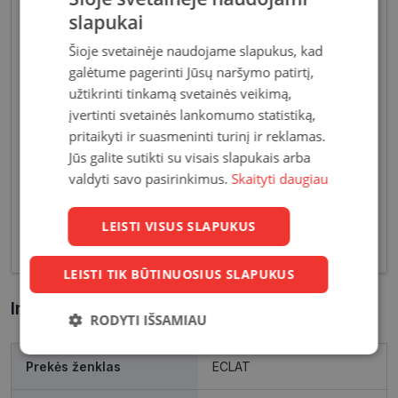
slapukai
Šioje svetainėje naudojame slapukus, kad
galėtume pagerinti Jūsų naršymo patirtį,
užtikrinti tinkamą svetainės veikimą,
Akiniai moterims dažniausiai pasižymi subtiliais
įvertinti svetainės lankomumo statistiką,
dizaino elementais, suteikiančiais harmoningą bei
pritaikyti ir suasmeninti turinį ir reklamas.
moterišką įvaizdį. Šiandien dienai stilių bei medžiagų
Jūs galite sutikti su visais slapukais arba
įvairovė leidžia akinių dizaineriams pristatyti Jums
valdyti savo pasirinkimus.
Skaityti daugiau
tiek klasikinių, tiek netikėčiausių ir drąsiausių
sprendimų akinių rėmelių. Tai ne tik regėjimo
korekcija, tačiau ir stilingas kasdieninės išvaizdos
LEISTI VISUS SLAPUKUS
akcentas.
LEISTI TIK BŪTINUOSIUS SLAPUKUS
Informacija apie prekę
RODYTI IŠSAMIAU
Būtinieji
Statistikos
Rinkodaros
Prekės ženklas
ECLAT
slapukai
slapukai
slapukai