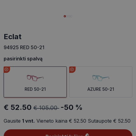
eclat
94925 RED 50-21
pasirinkti spalvą
RED 50-21
AZURE 50-21
€ 52.50
-50 %
€ 105.00
Gausite
1
vnt.
Vieneto kaina
€ 52.50
Sutaupote
€ 52.50