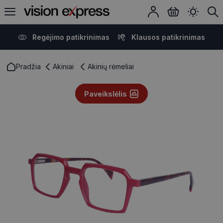
Regėjimo patikrinimas
Klausos patikrinimas
Pradžia
Akiniai
Akinių rėmeliai
Paveikslėlis