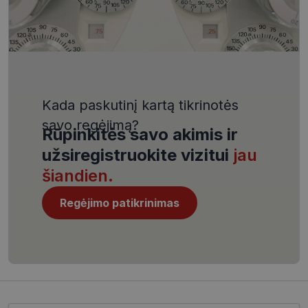
VISITOR_PRIVACY_METADATA
5 mėnesiai
YouTube
4 savaitės
.youtube.com
Kada paskutinį kartą tikrinotės
savo regėjimą?
Rūpinkitės savo akimis ir
CookieScriptConsent
11 mėnesį
CookieScript
užsiregistruokite vizitui
jau
4 savaitės
www.visionexpress.lt
šiandien.
Regėjimo patikrinimas