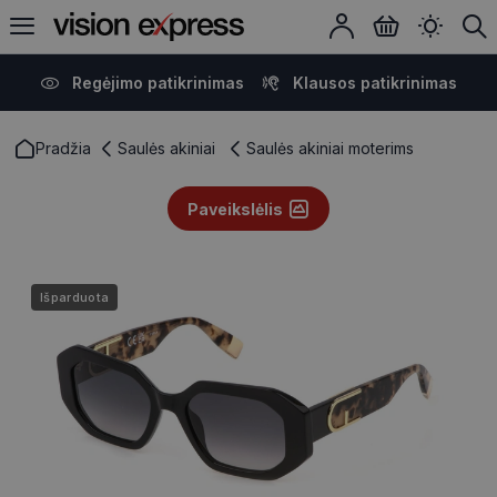
Regėjimo patikrinimas
Klausos patikrinimas
Pradžia
Saulės akiniai
Saulės akiniai moterims
Paveikslėlis
Išparduota