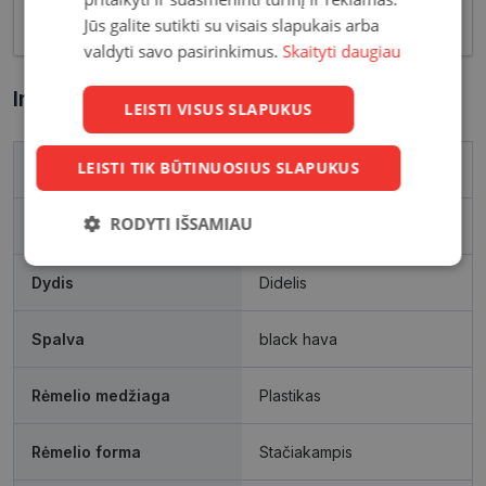
akcentas.
Jūs galite sutikti su visais slapukais arba
valdyti savo pasirinkimus.
Skaityti daugiau
Informacija apie prekę
LEISTI VISUS SLAPUKUS
LEISTI TIK BŪTINUOSIUS SLAPUKUS
Prekės ženklas
FURLA
RODYTI IŠSAMIAU
Rėmelio matmenys, mm
54-19
Būtinieji
Statistikos
Rinkodaros
Dydis
Didelis
slapukai
slapukai
slapukai
Spalva
black hava
Funkciniai
Neklasifikuoti
slapukai
slapukai
Rėmelio medžiaga
Plastikas
Rėmelio forma
Stačiakampis