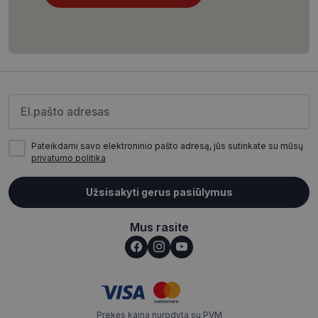
CookieScriptConsent
11 mėnesį
CookieScript
4 savaitės
www.visionexpress.lt
Įveskite el.pašto adresą
Pateikdami savo elektroninio pašto adresą, jūs sutinkate su mūsų
privatumo politika
Užsisakyti gerus pasiūlymus
_tt_enable_cookie
.visionexpress.lt
2 mėnesiai
Mus rasite
4 savaitės
Prekės kaina nurodyta su PVM