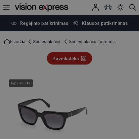
Regėjimo patikrinimas
Klausos patikrinimas
Pradžia
Saulės akiniai
Saulės akiniai moterims
Paveikslėlis
Išparduota