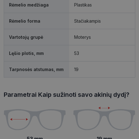
Rėmelio medžiaga
Plastikas
Rėmelio forma
Stačiakampis
Būtinieji slapukai
Statistikos slapukai
Vartotojų grupė
Moterys
Rinkodaros slapukai
Funkciniai slapukai
Neklasifikuoti slapukai
Lęšio plotis, mm
53
Šie slapukai yra būtini, kad galėtumėte naršyti
svetainės turinį bei naudotis jo funkcijomis. Šie
Tarpnosės atstumas, mm
19
slapukai atpažįsta Jūsų įrenginį, tačiau neatskleidžia
Jūsų tapatybės, taip pat nerenka informacijos. Be šių
slapukų tinklalapis neveiks tinkamai. Šie slapukai
saugomi Jūsų įrenginyje, kol slapukai atlieka savo
funkcijas, bet ne ilgiau kaip dvejus metus.
Parametrai Kaip sužinoti savo akinių dydį?
Šie būtinieji slapukai nustatomi automatiškai.
Pavadinimas
Teikėjas
/
Domenas
Galiojimas
csrftoken
www.visionexpress.lt
11 mėnesį
4 savaitės
53 mm
19 mm