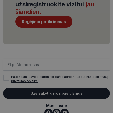
užsiregistruokite vizitui
jau
šiandien.
Regėjimo patikrinimas
CookieScriptConsent
11 mėnesį
CookieScript
4 savaitės
www.visionexpress.lt
Įveskite el.pašto adresą
Pateikdami savo elektroninio pašto adresą, jūs sutinkate su mūsų
privatumo politika
_tt_enable_cookie
.visionexpress.lt
2 mėnesiai
Užsisakyti gerus pasiūlymus
4 savaitės
Mus rasite