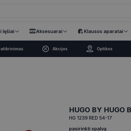
ikalā
 lęšiai
Aksesuarai
Klausos aparatai
atikrinimas
Akcijos
Optikos
HUGO BY HUGO 
HG 1239 RED 54-17
pasirinkti spalvą