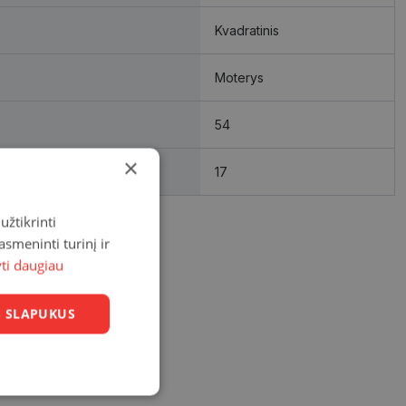
Kvadratinis
Moterys
54
×
17
užtikrinti
asmeninti turinį ir
yti daugiau
US SLAPUKUS
Neklasifikuoti