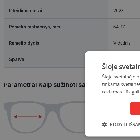
Išleidimo metai
2023
Rėmelio matmenys, mm
54-17
Rėmelio dydis
Vidutinis
Spalva
red
Šioje sveta
Šioje svetainėje 
tinkamą svetainės 
Parametrai Kaip sužinoti savo akinių dydį?
reklamas. Jūs gali
RODYTI IŠSA
Būtinieji