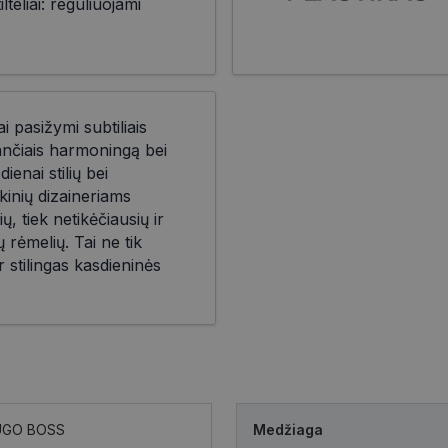
teliai: reguliuojami
i pasižymi subtiliais
iančiais harmoningą bei
ienai stilių bei
kinių dizaineriams
ių, tiek netikėčiausių ir
 rėmelių. Tai ne tik
r stilingas kasdieninės
UGO BOSS
Medžiaga