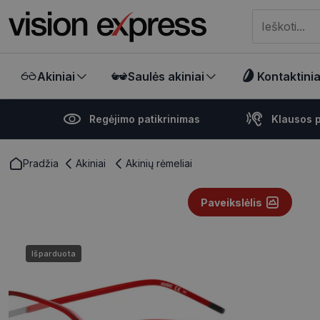
Meklēt visā ve
Akiniai
Saulės akiniai
Kontaktiniai
Regėjimo patikrinimas
Klausos p
Pradžia
Akiniai
Akinių rėmeliai
Paveikslėlis
Išparduota