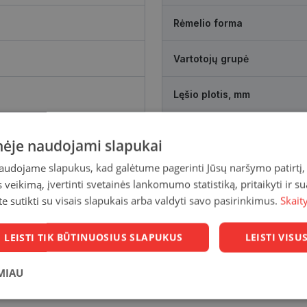
Rėmelio forma
Vartotojų grupė
Lęšio plotis, mm
Tarpnosės atstumas, mm
inėje naudojami slapukai
naudojame slapukus, kad galėtume pagerinti Jūsų naršymo patirtį, 
veikimą, įvertinti svetainės lankomumo statistiką, pritaikyti ir su
te sutikti su visais slapukais arba valdyti savo pasirinkimus.
Skait
LEISTI TIK BŪTINUOSIUS SLAPUKUS
LEISTI VIS
MIAU
Statistikos
Rinkodaros
Funkciniai