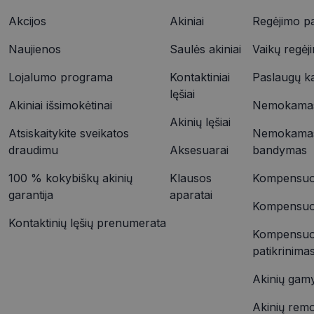
Akcijos
Akiniai
Regėjimo pa
YSC
Naujienos
Saulės akiniai
Vaikų regėj
VISITOR_INFO1_LIV
_ttp
Lojalumo programa
Kontaktiniai
Paslaugų k
lęšiai
Akiniai išsimokėtinai
Nemokamas 
IDE
_ttp
Akinių lęšiai
Atsiskaitykite sveikatos
Nemokamas
draudimu
Aksesuarai
bandymas
__kla_id
100 % kokybiškų akinių
Klausos
Kompensuoj
garantija
aparatai
Kompensuoja
Kontaktinių lęšių prenumerata
Kompensuo
patikrinima
Akinių gam
Akinių rem