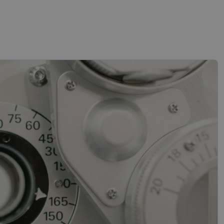
slapukai
sifikuoti slapukai
įsta Jūsų įrenginį,
i. Šie slapukai
“ žiniatinklio kūrimo
tas siekiant
ipo programinės
mas.
mones nuo robotų.
ti pagrįstas
nės naudojimą.