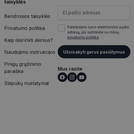
taisyklės
as atskirti
ičių kaip kliento
Įveskite el.pašto adresą
inės užklausą
įrašų peržiūras.
jų, seansų ir
Bendrosios taisyklės
itoms.
vetainėse įterptų
Pateikdami savo elektroninio pašto
Privatumo politika
ąveiką ir elgesį
p pat gali nustatyti,
alizės. Ši
adresą, jūs sutinkate su mūsų
outube“ sąsajos
totojo patirtį ir
privatumo politika
Kaip išsirinkti akinius?
rmaciją apie tai,
ąveiką ir elgesį
e reklamą, kurią
Naudojimo instrukcijos
Užsisakyti gerus pasiūlymus
alizės. Ši
nkydamas minėtoje
totojo patirtį ir
Pinigų grąžinimo
Mus rasite
išką į jūsų svetainę
paraiška
Slapukų nustatymai