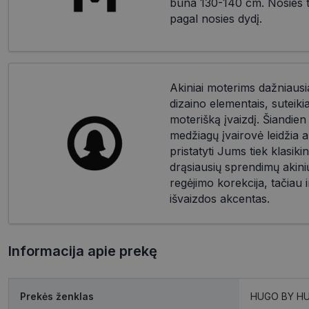
būna 130-140 cm. Nosies til
pagal nosies dydį.
Akiniai moterims dažniausia
dizaino elementais, suteik
moterišką įvaizdį. Šiandien d
medžiagų įvairovė leidžia a
pristatyti Jums tiek klasikin
drąsiausių sprendimų akinių
regėjimo korekcija, tačiau i
išvaizdos akcentas.
Informacija apie prekę
Prekės ženklas
HUGO BY H