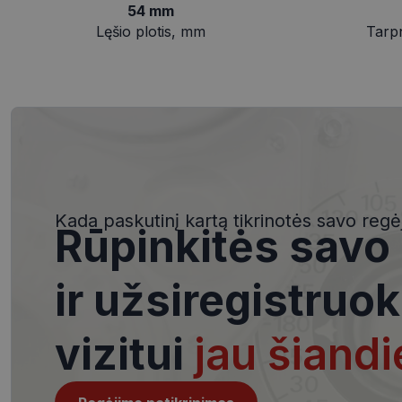
slapukai
54 mm
Lęšio plotis, mm
Tarp
Būtinieji slapuka
Šie slapukai yra būtin
tačiau neatskleidžia 
saugomi Jūsų įrenginyj
Kada paskutinį kartą tikrinotės savo regė
Šie būtinieji slapuka
Rūpinkitės savo
Pavadinimas
csrftoken
ir užsiregistruok
vizitui
jau šiandi
__cf_bm