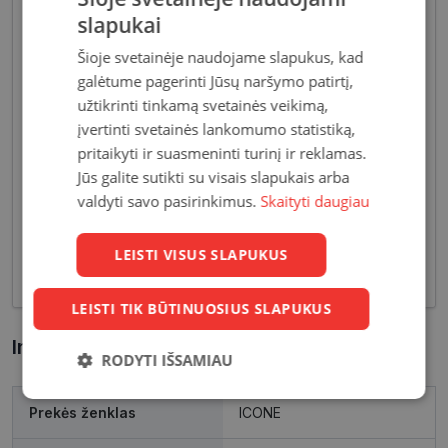
slapukai
Šioje svetainėje naudojame slapukus, kad
galėtume pagerinti Jūsų naršymo patirtį,
užtikrinti tinkamą svetainės veikimą,
Akiniai moterims dažniausiai pasižymi subtiliais
įvertinti svetainės lankomumo statistiką,
dizaino elementais, suteikiančiais harmoningą bei
pritaikyti ir suasmeninti turinį ir reklamas.
moterišką įvaizdį. Šiandien dienai stilių bei medžiagų
Jūs galite sutikti su visais slapukais arba
įvairovė leidžia akinių dizaineriams pristatyti Jums
valdyti savo pasirinkimus.
Skaityti daugiau
tiek klasikinių, tiek netikėčiausių ir drąsiausių
sprendimų akinių rėmelių. Tai ne tik regėjimo
korekcija, tačiau ir stilingas kasdieninės išvaizdos
LEISTI VISUS SLAPUKUS
akcentas.
LEISTI TIK BŪTINUOSIUS SLAPUKUS
Informacija apie prekę
RODYTI IŠSAMIAU
Būtinieji
Statistikos
Rinkodaros
Prekės ženklas
ICONE
slapukai
slapukai
slapukai