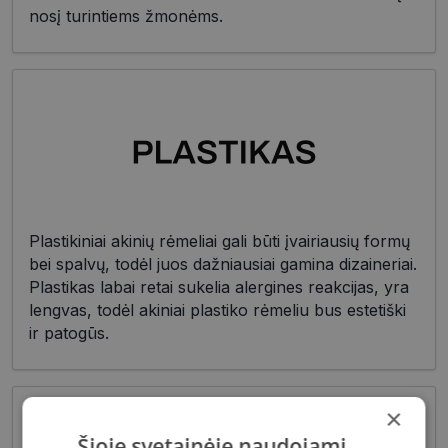
nosį turintiems žmonėms.
Plastikiniai akinių rėmeliai gali būti įvairiausių formų
bei spalvų, todėl juos dažniausiai gamina dizaineriai.
Plastikas labai retai sukelia alergines reakcijas, yra
lengvas, todėl akiniai plastiko rėmeliu bus estetiški
ir patogūs.
×
Šioje svetainėje naudojami