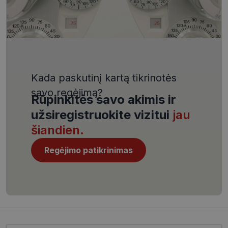
VISITOR_PRIVACY_METADATA
5 mėnesiai
YouTube
4 savaitės
.youtube.com
Kada paskutinį kartą tikrinotės
savo regėjimą?
Rūpinkitės savo akimis ir
CookieScriptConsent
11 mėnesį
CookieScript
užsiregistruokite vizitui
jau
4 savaitės
www.visionexpress.lt
šiandien.
Regėjimo patikrinimas