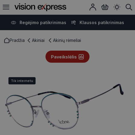
Regėjimo patikrinimas
Klausos patikrinimas
Pradžia
Akiniai
Akinių rėmeliai
Paveikslėlis
Tik internetu