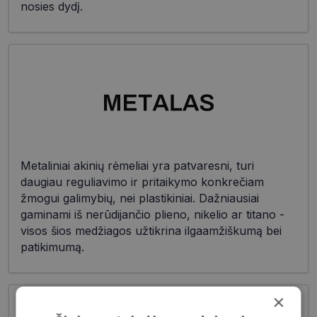
nosies dydį.
Metaliniai akinių rėmeliai yra patvaresni, turi
daugiau reguliavimo ir pritaikymo konkrečiam
žmogui galimybių, nei plastikiniai. Dažniausiai
gaminami iš nerūdijančio plieno, nikelio ar titano -
visos šios medžiagos užtikrina ilgaamžiškumą bei
patikimumą.
×