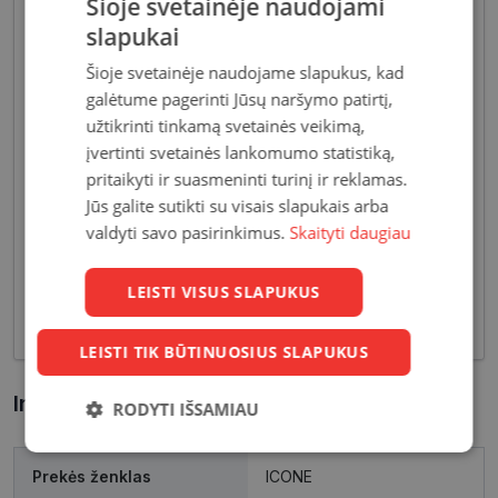
Šioje svetainėje naudojami
slapukai
Šioje svetainėje naudojame slapukus, kad
galėtume pagerinti Jūsų naršymo patirtį,
užtikrinti tinkamą svetainės veikimą,
Akiniai moterims dažniausiai pasižymi subtiliais
įvertinti svetainės lankomumo statistiką,
dizaino elementais, suteikiančiais harmoningą bei
pritaikyti ir suasmeninti turinį ir reklamas.
moterišką įvaizdį. Šiandien dienai stilių bei medžiagų
Jūs galite sutikti su visais slapukais arba
įvairovė leidžia akinių dizaineriams pristatyti Jums
valdyti savo pasirinkimus.
Skaityti daugiau
tiek klasikinių, tiek netikėčiausių ir drąsiausių
sprendimų akinių rėmelių. Tai ne tik regėjimo
LEISTI VISUS SLAPUKUS
korekcija, tačiau ir stilingas kasdieninės išvaizdos
akcentas.
LEISTI TIK BŪTINUOSIUS SLAPUKUS
Informacija apie prekę
RODYTI IŠSAMIAU
Būtinieji
Statistikos
Rinkodaros
slapukai
slapukai
slapukai
Prekės ženklas
ICONE