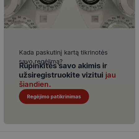
VISITOR_PRIVACY_METADATA
5 mėnesiai
YouTube
4 savaitės
.youtube.com
Kada paskutinį kartą tikrinotės
savo regėjimą?
Rūpinkitės savo akimis ir
CookieScriptConsent
11 mėnesį
CookieScript
4 savaitės
www.visionexpress.lt
užsiregistruokite vizitui
jau
šiandien.
Regėjimo patikrinimas