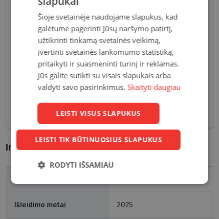
slapukai
Šioje svetainėje naudojame slapukus, kad
galėtume pagerinti Jūsų naršymo patirtį,
užtikrinti tinkamą svetainės veikimą,
įvertinti svetainės lankomumo statistiką,
Pagrindiniai reikalavimai, keliami vyriškiems
pritaikyti ir suasmeninti turinį ir reklamas.
akiniams - patvarios medžiagos bei solidžios
Jūs galite sutikti su visais slapukais arba
vyriškos formos, derančios prie įvairių vyriškų
valdyti savo pasirinkimus.
Skaityti daugiau
aprangos stilių. Dėl funkcionalumo bei puikių
optinių savybių, vyriški akiniai skirti nešiojimui
kasdien, vairavimui bei sportui.
LEISTI VISUS SLAPUKUS
LEISTI TIK BŪTINUOSIUS SLAPUKUS
Informacija apie prekę
RODYTI IŠSAMIAU
Prekės ženklas
OZZIE
Būtinieji
Statistikos
Rinkodaros
slapukai
slapukai
slapukai
Išleidimo metai
2025