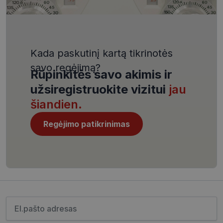
VISITOR_PRIVACY_METADATA
5 mėnesiai
YouTube
4 savaitės
.youtube.com
Kada paskutinį kartą tikrinotės
savo regėjimą?
Rūpinkitės savo akimis ir
užsiregistruokite vizitui
jau
CookieScriptConsent
11 mėnesį
CookieScript
4 savaitės
www.visionexpress.lt
šiandien.
Regėjimo patikrinimas
Įveskite el.pašto adresą
_tt_enable_cookie
.visionexpress.lt
2 mėnesiai