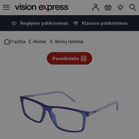
Regėjimo patikrinimas
Klausos patikrinimas
Pradžia
Akiniai
Akinių rėmeliai
Paveikslėlis