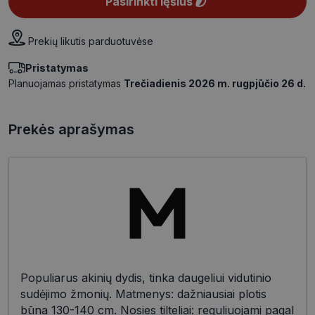
Pasirinkti lęšius
Prekių likutis parduotuvėse
Pristatymas
Planuojamas pristatymas
Trečiadienis 2026 m. rugpjūčio 26 d.
Prekės aprašymas
Populiarus akinių dydis, tinka daugeliui vidutinio
sudėjimo žmonių. Matmenys: dažniausiai plotis
būna 130-140 cm. Nosies tilteliai: reguliuojami pagal