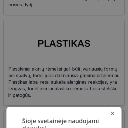
nosies dydį.
Plastikiniai akinių rėmeliai gali būti įvairiausių formų
bei spalvų, todėl juos dažniausiai gamina dizaineriai.
Plastikas labai retai sukelia alergines reakcijas, yra
lengvas, todėl akiniai plastiko rėmeliu bus estetiški
ir patogūs.
×
Šioje svetainėje naudojami