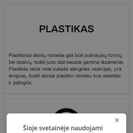
Plastikiniai akinių rėmeliai gali būti įvairiausių formų
bei spalvų, todėl juos dažniausiai gamina dizaineriai.
Plastikas labai retai sukelia alergines reakcijas, yra
lengvas, todėl akiniai plastiko rėmeliu bus estetiški
ir patogūs.
×
Šioje svetainėje naudojami