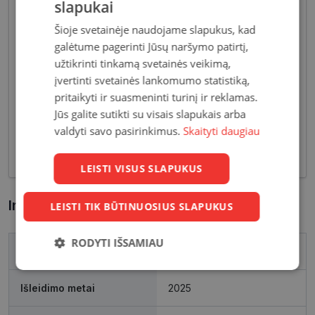
slapukai
Šioje svetainėje naudojame slapukus, kad
Akiniai moterims dažniausiai pasižymi subtiliais
galėtume pagerinti Jūsų naršymo patirtį,
dizaino elementais, suteikiančiais harmoningą bei
užtikrinti tinkamą svetainės veikimą,
moterišką įvaizdį. Šiandien dienai stilių bei medžiagų
įvertinti svetainės lankomumo statistiką,
įvairovė leidžia akinių dizaineriams pristatyti Jums
pritaikyti ir suasmeninti turinį ir reklamas.
tiek klasikinių, tiek netikėčiausių ir drąsiausių
Jūs galite sutikti su visais slapukais arba
sprendimų akinių rėmelių. Tai ne tik regėjimo
valdyti savo pasirinkimus.
Skaityti daugiau
korekcija, tačiau ir stilingas kasdieninės išvaizdos
akcentas.
LEISTI VISUS SLAPUKUS
Informacija apie prekę
LEISTI TIK BŪTINUOSIUS SLAPUKUS
RODYTI IŠSAMIAU
Prekės ženklas
POLAROID
Būtinieji
Statistikos
Rinkodaros
slapukai
slapukai
slapukai
Išleidimo metai
2025