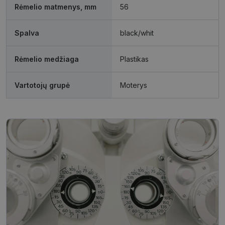
Rėmelio matmenys, mm
56
Funkciniai
Neklasifikuoti
slapukai
slapukai
Spalva
black/whit
Rėmelio medžiaga
Plastikas
Vartotojų grupė
Moterys
Būtinieji slapukai
Statistikos slapukai
Rinkodaros slapukai
Funkciniai slapukai
Neklasifikuoti slapukai
Šie slapukai yra būtini, kad galėtumėte naršyti
svetainės turinį bei naudotis jo funkcijomis. Šie
slapukai atpažįsta Jūsų įrenginį, tačiau neatskleidžia
Jūsų tapatybės, taip pat nerenka informacijos. Be šių
slapukų tinklalapis neveiks tinkamai. Šie slapukai
saugomi Jūsų įrenginyje, kol slapukai atlieka savo
funkcijas, bet ne ilgiau kaip dvejus metus.
Šie būtinieji slapukai nustatomi automatiškai.
Pavadinimas
Teikėjas
/
Domenas
Galiojimas