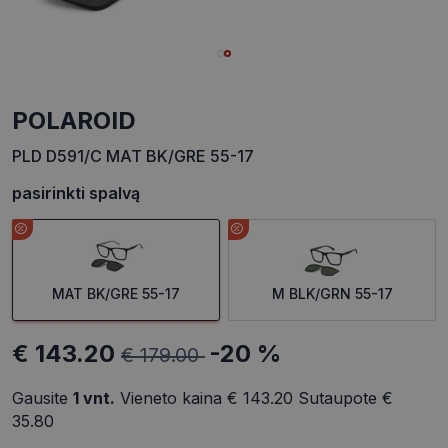
POLAROID
PLD D591/C MAT BK/GRE 55-17
pasirinkti spalvą
MAT BK/GRE 55-17
M BLK/GRN 55-17
€ 143.20
-20 %
€ 179.00
Gausite
1
vnt.
Vieneto kaina
€ 143.20
Sutaupote
€
35.80