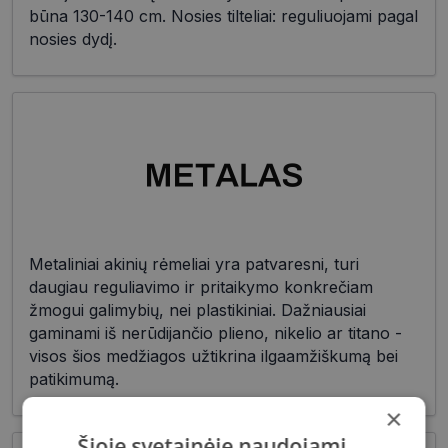
būna 130-140 cm. Nosies tilteliai: reguliuojami pagal
nosies dydį.
Metaliniai akinių rėmeliai yra patvaresni, turi
daugiau reguliavimo ir pritaikymo konkrečiam
žmogui galimybių, nei plastikiniai. Dažniausiai
gaminami iš nerūdijančio plieno, nikelio ar titano -
visos šios medžiagos užtikrina ilgaamžiškumą bei
patikimumą.
×
Šioje svetainėje naudojami