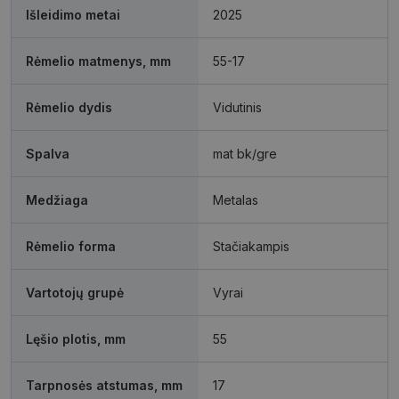
Išleidimo metai
2025
Funkciniai
Neklasifikuoti
slapukai
slapukai
Rėmelio matmenys, mm
55-17
Rėmelio dydis
Vidutinis
Spalva
mat bk/gre
Būtinieji slapukai
Statistikos slapukai
Medžiaga
Metalas
Rinkodaros slapukai
Funkciniai slapukai
Neklasifikuoti slapukai
Rėmelio forma
Stačiakampis
Šie slapukai yra būtini, kad galėtumėte naršyti
svetainės turinį bei naudotis jo funkcijomis. Šie
Vartotojų grupė
Vyrai
slapukai atpažįsta Jūsų įrenginį, tačiau neatskleidžia
Jūsų tapatybės, taip pat nerenka informacijos. Be šių
slapukų tinklalapis neveiks tinkamai. Šie slapukai
saugomi Jūsų įrenginyje, kol slapukai atlieka savo
Lęšio plotis, mm
55
funkcijas, bet ne ilgiau kaip dvejus metus.
Šie būtinieji slapukai nustatomi automatiškai.
Tarpnosės atstumas, mm
17