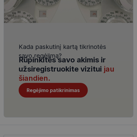
VISITOR_PRIVACY_METADATA
5 mėnesiai
YouTube
4 savaitės
.youtube.com
Kada paskutinį kartą tikrinotės
savo regėjimą?
Rūpinkitės savo akimis ir
CookieScriptConsent
11 mėnesį
CookieScript
užsiregistruokite vizitui
jau
4 savaitės
www.visionexpress.lt
šiandien.
Regėjimo patikrinimas