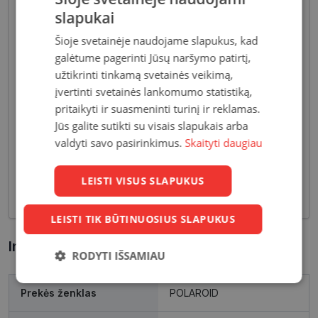
slapukai
Šioje svetainėje naudojame slapukus, kad
galėtume pagerinti Jūsų naršymo patirtį,
užtikrinti tinkamą svetainės veikimą,
įvertinti svetainės lankomumo statistiką,
pritaikyti ir suasmeninti turinį ir reklamas.
Pagrindiniai reikalavimai, keliami vyriškiems
Jūs galite sutikti su visais slapukais arba
akiniams - patvarios medžiagos bei solidžios
valdyti savo pasirinkimus.
Skaityti daugiau
vyriškos formos, derančios prie įvairių vyriškų
aprangos stilių. Dėl funkcionalumo bei puikių
optinių savybių, vyriški akiniai skirti nešiojimui
LEISTI VISUS SLAPUKUS
kasdien, vairavimui bei sportui.
LEISTI TIK BŪTINUOSIUS SLAPUKUS
Informacija apie prekę
RODYTI IŠSAMIAU
Būtinieji
Statistikos
Rinkodaros
Prekės ženklas
POLAROID
slapukai
slapukai
slapukai