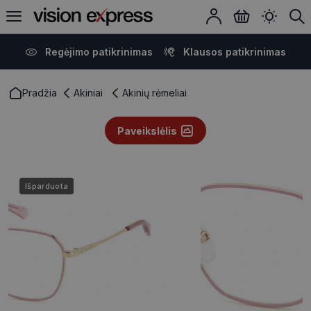
Regėjimo patikrinimas
Klausos patikrinimas
Pradžia
Akiniai
Akinių rėmeliai
Paveikslėlis
Išparduota