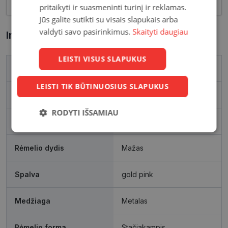
pritaikyti ir suasmeninti turinį ir reklamas.
Jūs galite sutikti su visais slapukais arba
valdyti savo pasirinkimus.
Skaityti daugiau
Informacija apie prekę
LEISTI VISUS SLAPUKUS
Prekės ženklas
POLAROID
LEISTI TIK BŪTINUOSIUS SLAPUKUS
Išleidimo metai
2025
RODYTI IŠSAMIAU
Rėmelio matmenys, mm
50-16
Būtinieji
Statistikos
Rinkodaros
slapukai
slapukai
slapukai
Rėmelio dydis
Mažas
Spalva
gold pink
Funkciniai
Neklasifikuoti
slapukai
slapukai
Medžiaga
Metalas
Rėmelio forma
Stačiakampis