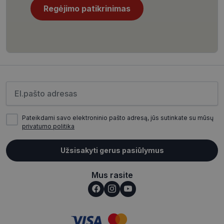
Regėjimo patikrinimas
CookieScriptConsent
11 mėnesį
CookieScript
4 savaitės
www.visionexpress.lt
Įveskite el.pašto adresą
Pateikdami savo elektroninio pašto adresą, jūs sutinkate su mūsų
privatumo politika
Užsisakyti gerus pasiūlymus
_tt_enable_cookie
.visionexpress.lt
2 mėnesiai
4 savaitės
Mus rasite