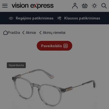
Regėjimo patikrinimas
Klausos patikrinimas
Pradžia
Akiniai
Akinių rėmeliai
Paveikslėlis
Išparduota