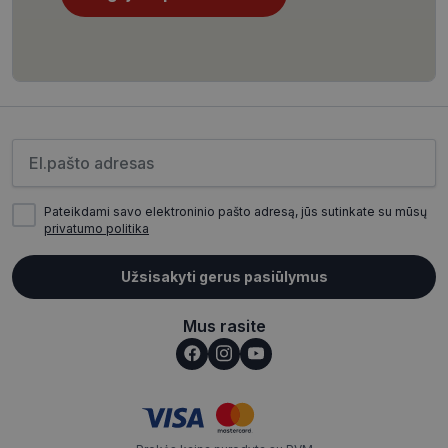
CookieScriptConsent
11 mėnesį
CookieScript
4 savaitės
www.visionexpress.lt
Įveskite el.pašto adresą
Pateikdami savo elektroninio pašto adresą, jūs sutinkate su mūsų
privatumo politika
Užsisakyti gerus pasiūlymus
_tt_enable_cookie
.visionexpress.lt
2 mėnesiai
4 savaitės
Mus rasite