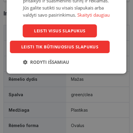
pritaikyti ir suasmeninti turinį ir reklamas.
Jūs galite sutikti su visais slapukais arba
Informacija apie prekę
valdyti savo pasirinkimus.
Skaityti daugiau
LEISTI VISUS SLAPUKUS
Prekės ženklas
POLICE
LEISTI TIK BŪTINUOSIUS SLAPUKUS
Išleidimo metai
2024
RODYTI IŠSAMIAU
Rėmelio matmenys, mm
51
Būtinieji
Statistikos
Rinkodaros
slapukai
slapukai
slapukai
Rėmelio dydis
Mažas
Spalva
green/clea
Funkciniai
Neklasifikuoti
slapukai
slapukai
Medžiaga
Plastikas
Rėmelio forma
Ovalus