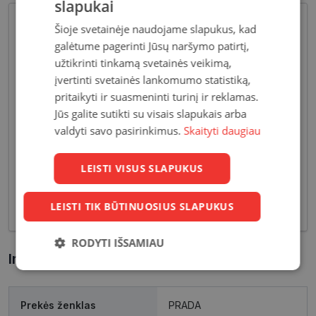
slapukai
Šioje svetainėje naudojame slapukus, kad
galėtume pagerinti Jūsų naršymo patirtį,
užtikrinti tinkamą svetainės veikimą,
įvertinti svetainės lankomumo statistiką,
pritaikyti ir suasmeninti turinį ir reklamas.
Jūs galite sutikti su visais slapukais arba
Pagrindiniai reikalavimai, keliami vyriškiems
valdyti savo pasirinkimus.
Skaityti daugiau
akiniams - patvarios medžiagos bei solidžios
vyriškos formos, derančios prie įvairių vyriškų
LEISTI VISUS SLAPUKUS
aprangos stilių. Dėl funkcionalumo bei puikių
optinių savybių, vyriški akiniai skirti nešiojimui
kasdien, vairavimui bei sportui.
LEISTI TIK BŪTINUOSIUS SLAPUKUS
RODYTI IŠSAMIAU
Informacija apie prekę
Būtinieji
Statistikos
Rinkodaros
slapukai
slapukai
slapukai
Prekės ženklas
PRADA