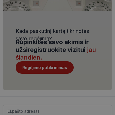
VISITOR_PRIVACY_METADATA
5 mėnesiai
YouTube
4 savaitės
.youtube.com
Kada paskutinį kartą tikrinotės
savo regėjimą?
Rūpinkitės savo akimis ir
užsiregistruokite vizitui
jau
CookieScriptConsent
11 mėnesį
CookieScript
4 savaitės
www.visionexpress.lt
šiandien.
Regėjimo patikrinimas
Įveskite el.pašto adresą
_tt_enable_cookie
.visionexpress.lt
2 mėnesiai