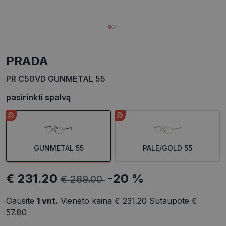
PRADA
PR C50VD GUNMETAL 55
pasirinkti spalvą
GUNMETAL 55
PALE/GOLD 55
€ 231.20
-20 %
€ 289.00
Gausite
1
vnt.
Vieneto kaina
€ 231.20
Sutaupote
€
57.80