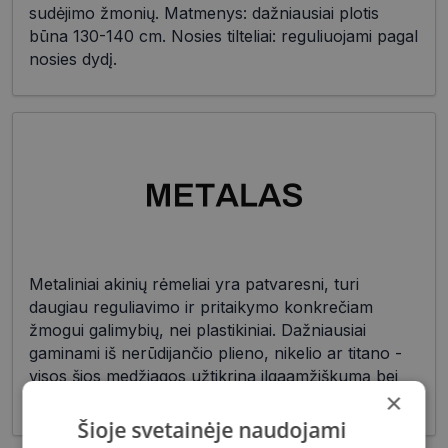
sudėjimo žmonių. Matmenys: dažniausiai plotis
būna 130-140 cm. Nosies tilteliai: reguliuojami pagal
nosies dydį.
Metaliniai akinių rėmeliai yra patvaresni, turi
daugiau reguliavimo ir pritaikymo konkrečiam
žmogui galimybių, nei plastikiniai. Dažniausiai
gaminami iš nerūdijančio plieno, nikelio ar titano -
visos šios medžiagos užtikrina ilgaamžiškumą bei
×
patikimumą.
Šioje svetainėje naudojami