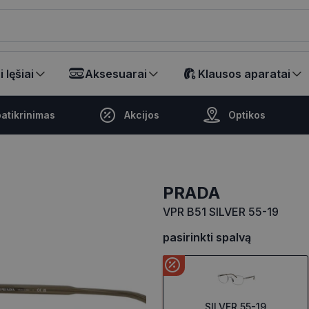
ikalā
 lęšiai
Aksesuarai
Klausos aparatai
atikrinimas
Akcijos
Optikos
PRADA
VPR B51 SILVER 55-19
pasirinkti spalvą
SILVER 55-19