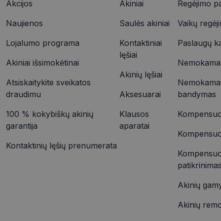
Akcijos
Akiniai
Regėjimo pa
YSC
Naujienos
Saulės akiniai
Vaikų regėj
VISITOR_INFO1_LIV
_ttp
Lojalumo programa
Kontaktiniai
Paslaugų k
lęšiai
Akiniai išsimokėtinai
Nemokamas 
IDE
Akinių lęšiai
_ttp
Atsiskaitykite sveikatos
Nemokamas
draudimu
Aksesuarai
bandymas
__kla_id
100 % kokybiškų akinių
Klausos
Kompensuoj
garantija
aparatai
Kompensuoja
Kontaktinių lęšių prenumerata
Kompensuo
patikrinima
Akinių gam
Akinių rem