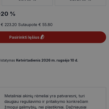
-20 %
a
€ 223.20
Sutaupote
€ 55.80
Pasirinkti lęšius
ristatymas
Ketvirtadienis 2026 m. rugsėjo 10 d.
Metaliniai akinių rėmeliai yra patvaresni, turi
daugiau reguliavimo ir pritaikymo konkrečiam
žmogui galimybių, nei plastikiniai. Dažniausiai