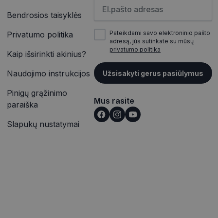
Įveskite el.pašto adresą
ičių kaip kliento
inės užklausą
įrašų peržiūras.
Bendrosios taisyklės
jų, seansų ir
itoms.
Pateikdami savo elektroninio pašto
Privatumo politika
vetainėse įterptų
ąveiką ir elgesį
adresą, jūs sutinkate su mūsų
p pat gali nustatyti,
alizės. Ši
outube“ sąsajos
privatumo politika
Kaip išsirinkti akinius?
totojo patirtį ir
rmaciją apie tai,
Naudojimo instrukcijos
Užsisakyti gerus pasiūlymus
ąveiką ir elgesį
e reklamą, kurią
alizės. Ši
nkydamas minėtoje
totojo patirtį ir
Pinigų grąžinimo
Mus rasite
paraiška
išką į jūsų svetainę
Slapukų nustatymai