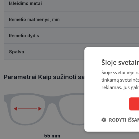
Išleidimo metai
Rėmelio matmenys, mm
Rėmelio dydis
Spalva
Šioje sveta
Šioje svetainėje 
Parametrai Kaip sužinoti savo akinių dydį?
tinkamą svetainės 
reklamas. Jūs gali
RODYTI IŠSA
Būtinieji
55 mm
slapukai