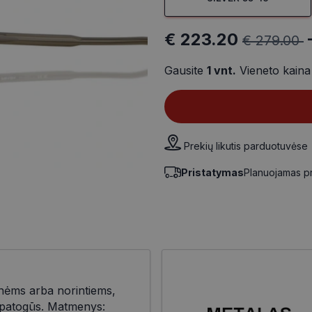
€ 223.20
€ 279.00
Gausite
1
vnt.
Vieneto kain
Prekių likutis parduotuvėse
Pristatymas
Planuojamas p
nėms arba norintiems,
r patogūs. Matmenys: