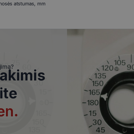
nosės atstumas, mm
i
Statistikos slapukai
Rinkodaros slapukai
Funkciniai slapukai
Nekla
i, kad galėtumėte naršyti svetainės turinį bei naudotis jo funkcijomis. Šie slapukai atpaž
Jūsų tapatybės, taip pat nerenka informacijos. Be šių slapukų tinklalapis neveiks tinkama
e, kol slapukai atlieka savo funkcijas, bet ne ilgiau kaip dvejus metus.
jimą?
 akimis
i nustatomi automatiškai.
Teikėjas
/
Domenas
Galiojimas
Aprašymas
ite
www.visionexpress.lt
11 mėnesį
Šis slapukas yra susietas su „Django
4 savaitės
platforma, skirta „Python“. Jis sukur
apsaugoti svetainę nuo tam tikro t
įrangos atakos prieš žiniatinklio for
en.
29
Šis slapukas naudojamas atskirti ž
Cloudflare Inc.
minutės
Tai naudinga svetainei, norint pateik
.icanhazip.com
54
ataskaitas apie jų interneto svetai
sekundės
METADATA
5 mėnesiai
Slapukas yra naudojamas vartotojo 
YouTube