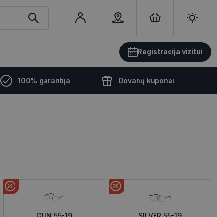
Registracija vizitui
100% garantija
Dovanų kuponai
GUN 55-19
SILVER 55-19