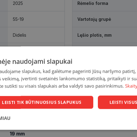
2025
Rėmelio forma
55-19
Vartotojų grupė
Didelis
Lęšio plotis, mm
silver
Tarpnosės atstumas, mm
inėje naudojami slapukai
naudojame slapukus, kad galėtume pagerinti Jūsų naršymo patirtį, 
veikimą, įvertinti svetainės lankomumo statistiką, pritaikyti ir su
te sutikti su visais slapukais arba valdyti savo pasirinkimus.
Skait
LEISTI TIK BŪTINUOSIUS SLAPUKUS
LEISTI VIS
MIAU
Statistikos
Rinkodaros
Funkciniai
19 mm
slapukai
slapukai
slapukai