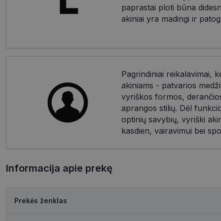
paprastai ploti būna dides
akiniai yra madingi ir patog
Pagrindiniai reikalavimai, k
akiniams - patvarios medži
vyriškos formos, derančios 
aprangos stilių. Dėl funkc
optinių savybių, vyriški akin
kasdien, vairavimui bei spo
Informacija apie prekę
Prekės ženklas