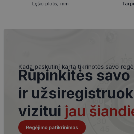
Lęšio plotis, mm
Tarp
Būtinieji slapuka
Šie slapukai yra būtin
tačiau neatskleidžia 
saugomi Jūsų įrenginyj
Kada paskutinį kartą tikrinotės savo regė
Rūpinkitės savo
Šie būtinieji slapuka
Pavadinimas
ir užsiregistruok
csrftoken
vizitui
jau šiandi
__cf_bm
Regėjimo patikrinimas
VISITOR_PRIVACY_