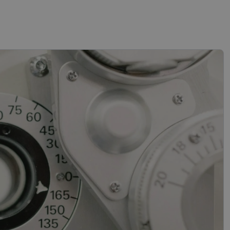
sifikuoti slapukai
įsta Jūsų įrenginį,
i. Šie slapukai
“ žiniatinklio kūrimo
tas siekiant
ipo programinės
mas.
mones nuo robotų.
ti pagrįstas
nės naudojimą.
sutikimo ir