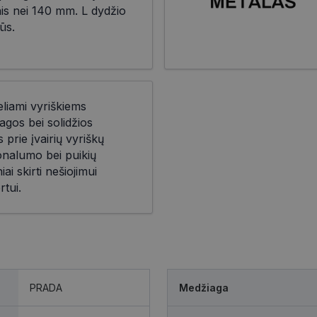
nis nei 140 mm. L dydžio
ūs.
eliami vyriškiems
agos bei solidžios
prie įvairių vyriškų
ionalumo bei puikių
iai skirti nešiojimui
rtui.
PRADA
Medžiaga