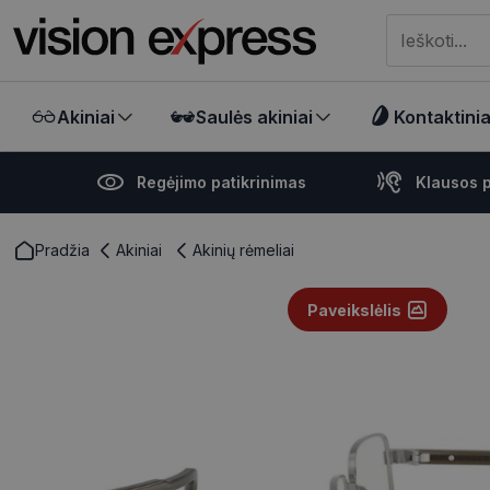
Meklēt visā ve
Akiniai
Saulės akiniai
Kontaktiniai
Regėjimo patikrinimas
Klausos p
Pradžia
Akiniai
Akinių rėmeliai
Paveikslėlis