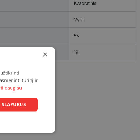
Kvadratinis
Vyrai
55
×
19
užtikrinti
asmeninti turinį ir
yti daugiau
US SLAPUKUS
Neklasifikuoti
slapukai