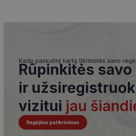
Būtinieji slapuka
Šie slapukai yra būtin
tačiau neatskleidžia 
saugomi Jūsų įrenginyj
Kada paskutinį kartą tikrinotės savo regė
Rūpinkitės savo
Šie būtinieji slapuka
Pavadinimas
ir užsiregistruok
csrftoken
vizitui
jau šiandi
__cf_bm
Regėjimo patikrinimas
VISITOR_PRIVACY_