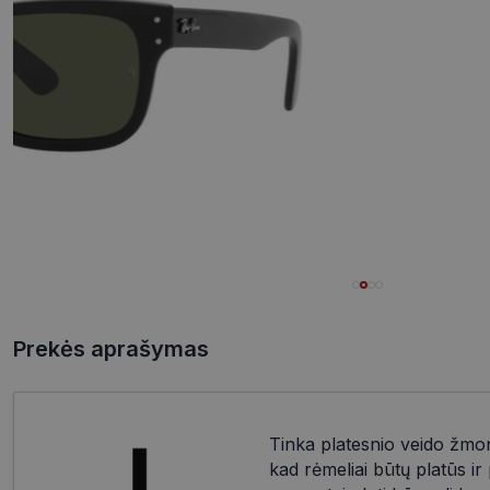
Prekės aprašymas
Tinka platesnio veido žmo
kad rėmeliai būtų platūs i