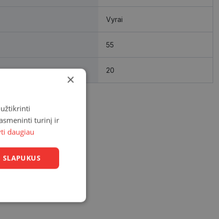
Vyrai
55
20
×
užtikrinti
asmeninti turinį ir
yti daugiau
US SLAPUKUS
Neklasifikuoti
slapukai