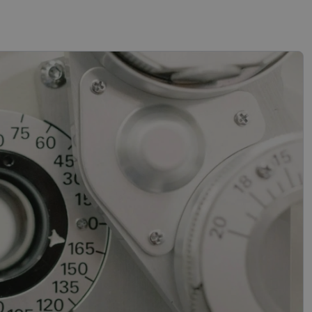
sifikuoti slapukai
įsta Jūsų įrenginį,
i. Šie slapukai
“ žiniatinklio kūrimo
tas siekiant
ipo programinės
mas.
mones nuo robotų.
ti pagrįstas
nės naudojimą.
sutikimo ir
l jų sąveikos su