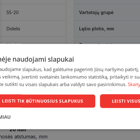
55-20
Vartotojų grupė
Didelis
Lęšio plotis, mm
black
Tarpnosės atstumas, mm
inėje naudojami slapukai
naudojame slapukus, kad galėtume pagerinti Jūsų naršymo patirtį, 
veikimą, įvertinti svetainės lankomumo statistiką, pritaikyti ir su
te sutikti su visais slapukais arba valdyti savo pasirinkimus.
Skait
LEISTI TIK BŪTINUOSIUS SLAPUKUS
LEISTI VIS
MIAU
20 mm
Statistikos
Rinkodaros
Funkciniai
slapukai
slapukai
slapukai
nosės atstumas, mm