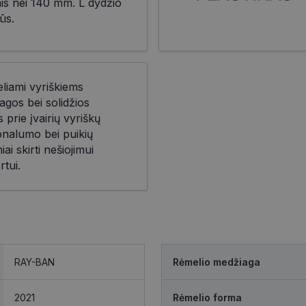
nis nei 140 mm. L dydžio
ūs.
eliami vyriškiems
agos bei solidžios
prie įvairių vyriškų
ionalumo bei puikių
iai skirti nešiojimui
rtui.
RAY-BAN
Rėmelio medžiaga
2021
Rėmelio forma