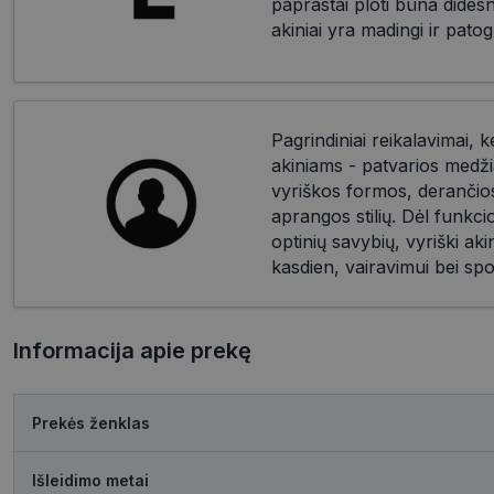
paprastai ploti būna dides
akiniai yra madingi ir patog
Pagrindiniai reikalavimai, k
akiniams - patvarios medži
vyriškos formos, derančios 
aprangos stilių. Dėl funkc
optinių savybių, vyriški akin
kasdien, vairavimui bei spo
Informacija apie prekę
Prekės ženklas
Išleidimo metai