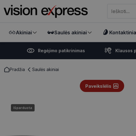
Meklēt visā ve
Akiniai
Saulės akiniai
Kontaktiniai
Regėjimo patikrinimas
Klausos p
Pradžia
Saulės akiniai
Paveikslėlis
Išparduota