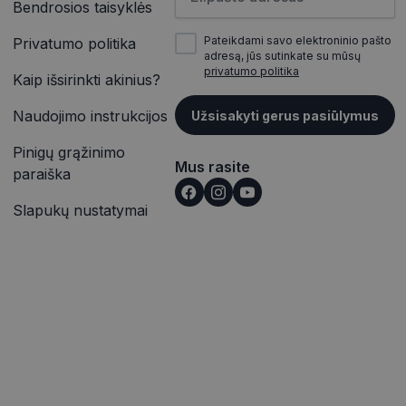
Bendrosios taisyklės
inės užklausą
įrašų peržiūras.
jų, seansų ir
itoms.
Pateikdami savo elektroninio pašto
Privatumo politika
vetainėse įterptų
adresą, jūs sutinkate su mūsų
ąveiką ir elgesį
p pat gali nustatyti,
privatumo politika
alizės. Ši
Kaip išsirinkti akinius?
outube“ sąsajos
totojo patirtį ir
Naudojimo instrukcijos
Užsisakyti gerus pasiūlymus
rmaciją apie tai,
ąveiką ir elgesį
e reklamą, kurią
alizės. Ši
nkydamas minėtoje
Pinigų grąžinimo
totojo patirtį ir
Mus rasite
paraiška
išką į jūsų svetainę
Slapukų nustatymai