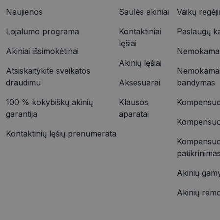
YSC
Naujienos
Saulės akiniai
Vaikų regėj
VISITOR_INFO1_LIV
Lojalumo programa
Kontaktiniai
Paslaugų k
_ttp
lęšiai
Akiniai išsimokėtinai
Nemokamas 
Akinių lęšiai
IDE
_ttp
Atsiskaitykite sveikatos
Nemokamas
draudimu
Aksesuarai
bandymas
100 % kokybiškų akinių
Klausos
Kompensuoj
__kla_id
garantija
aparatai
Kompensuoja
Kontaktinių lęšių prenumerata
Kompensuo
patikrinima
Akinių gam
Akinių rem