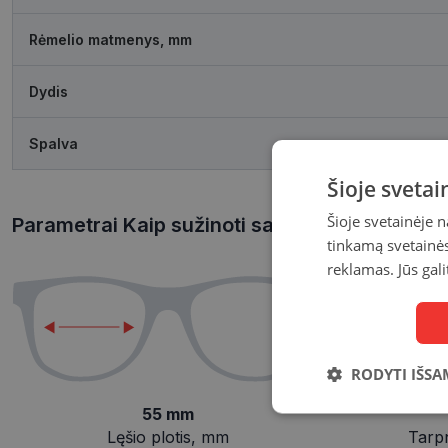
Rėmelio matmenys, mm
Dydis
Spalva
Šioje sveta
Šioje svetainėje 
Parametrai Kaip sužinoti savo akinių dydį?
tinkamą svetainės 
reklamas. Jūs gali
RODYTI IŠSA
55 mm
Būtinieji
slapukai
Lęšio plotis, mm
Tarp