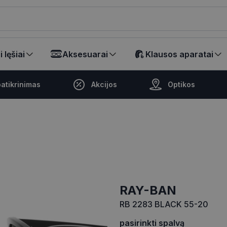
ikalā
 lęšiai
Aksesuarai
Klausos aparatai
atikrinimas
Akcijos
Optikos
RAY-BAN
RB 2283 BLACK 55-20
pasirinkti spalvą