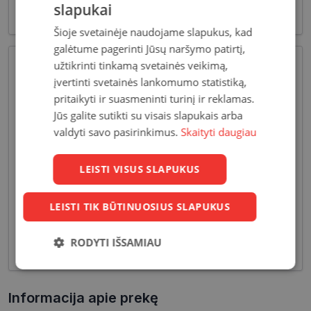
slapukai
patikimumą.
Šioje svetainėje naudojame slapukus, kad
galėtume pagerinti Jūsų naršymo patirtį,
užtikrinti tinkamą svetainės veikimą,
įvertinti svetainės lankomumo statistiką,
pritaikyti ir suasmeninti turinį ir reklamas.
Jūs galite sutikti su visais slapukais arba
valdyti savo pasirinkimus.
Skaityti daugiau
Pagrindiniai reikalavimai, keliami vyriškiems
LEISTI VISUS SLAPUKUS
akiniams - patvarios medžiagos bei solidžios
vyriškos formos, derančios prie įvairių vyriškų
LEISTI TIK BŪTINUOSIUS SLAPUKUS
aprangos stilių. Dėl funkcionalumo bei puikių
optinių savybių, vyriški akiniai skirti nešiojimui
RODYTI IŠSAMIAU
kasdien, vairavimui bei sportui.
Būtinieji
Statistikos
Rinkodaros
slapukai
slapukai
slapukai
Informacija apie prekę