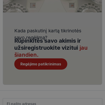
VISITOR_PRIVACY_METADATA
5 mėnesiai
YouTube
4 savaitės
.youtube.com
Kada paskutinį kartą tikrinotės
savo regėjimą?
Rūpinkitės savo akimis ir
CookieScriptConsent
11 mėnesį
užsiregistruokite vizitui
jau
CookieScript
4 savaitės
www.visionexpress.lt
šiandien.
Regėjimo patikrinimas
Įveskite el.pašto adresą