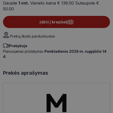
Gausite
1
vnt.
Vieneto kaina
€ 139.00
Sutaupote
€
50.00
Įdėti į krepšelį
Prekių likutis parduotuvėse
Prekyboje
Planuojamas pristatymas
Penktadienis 2026 m. rugpjūčio 14
d.
Prekės aprašymas