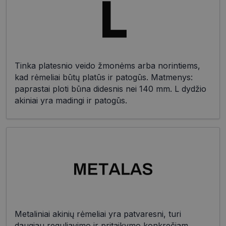
Tinka platesnio veido žmonėms arba norintiems,
kad rėmeliai būtų platūs ir patogūs. Matmenys:
paprastai ploti būna didesnis nei 140 mm. L dydžio
akiniai yra madingi ir patogūs.
Metaliniai akinių rėmeliai yra patvaresni, turi
daugiau reguliavimo ir pritaikymo konkrečiam