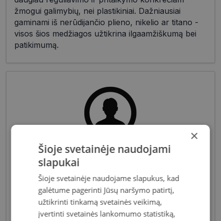
žmogui galimybių, nei plastikiniai. Dažniausiai
gaminami iš nerūdijančio plieno, nikelio ar titano -
visos šios medžiagos užtikrina ilgaamžiškumą bei
patikimumą.
×
Šioje svetainėje naudojami
Pagrindiniai reikalavimai, keliami vyriškiems
slapukai
akiniams - patvarios medžiagos bei solidžios
Šioje svetainėje naudojame slapukus, kad
vyriškos formos, derančios prie įvairių vyriškų
galėtume pagerinti Jūsų naršymo patirtį,
aprangos stilių. Dėl funkcionalumo bei puikių
optinių savybių, vyriški akiniai skirti nešiojimui
užtikrinti tinkamą svetainės veikimą,
kasdien, vairavimui bei sportui.
įvertinti svetainės lankomumo statistiką,