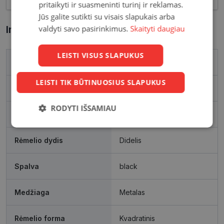
pritaikyti ir suasmeninti turinį ir reklamas.
Jūs galite sutikti su visais slapukais arba
valdyti savo pasirinkimus.
Skaityti daugiau
Informacija apie prekę
LEISTI VISUS SLAPUKUS
Prekės ženklas
RAY-BAN
LEISTI TIK BŪTINUOSIUS SLAPUKUS
Išleidimo metai
2025
RODYTI IŠSAMIAU
Rėmelio matmenys, mm
55-18
Būtinieji
Statistikos
Rinkodaros
slapukai
slapukai
slapukai
Rėmelio dydis
Didelis
Spalva
black
Funkciniai
Neklasifikuoti
slapukai
slapukai
Medžiaga
Metalas
Rėmelio forma
Kvadratinis