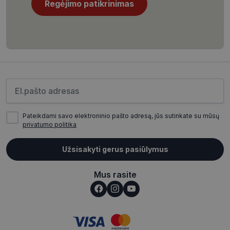
Regėjimo patikrinimas
CookieScriptConsent
11 mėnesį
CookieScript
4 savaitės
www.visionexpress.lt
Įveskite el.pašto adresą
Pateikdami savo elektroninio pašto adresą, jūs sutinkate su mūsų
privatumo politika
Užsisakyti gerus pasiūlymus
_tt_enable_cookie
.visionexpress.lt
2 mėnesiai
4 savaitės
Mus rasite