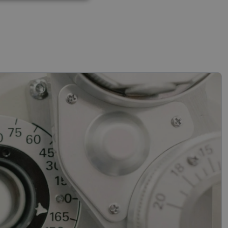
Neklasifikuoti
slapukai
sifikuoti slapukai
įsta Jūsų įrenginį,
i. Šie slapukai
“ žiniatinklio kūrimo
tas siekiant
ipo programinės
mas.
mones nuo robotų.
ti pagrįstas
nės naudojimą.