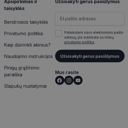
Apsipirkimas ir
Užsisakyti gerus pasiūlymus
e“), kad nustatytų,
os analizės
as atskirti
taisyklės
ičių kaip kliento
inės užklausą
Įveskite el.pašto adresą
įrašų peržiūras.
jų, seansų ir
Bendrosios taisyklės
itoms.
vetainėse įterptų
ąveiką ir elgesį
p pat gali nustatyti,
Pateikdami savo elektroninio pašto
Privatumo politika
alizės. Ši
outube“ sąsajos
adresą, jūs sutinkate su mūsų
totojo patirtį ir
privatumo politika
Kaip išsirinkti akinius?
rmaciją apie tai,
ąveiką ir elgesį
e reklamą, kurią
alizės. Ši
nkydamas minėtoje
Naudojimo instrukcijos
Užsisakyti gerus pasiūlymus
totojo patirtį ir
Pinigų grąžinimo
išką į jūsų svetainę
Mus rasite
paraiška
Slapukų nustatymai