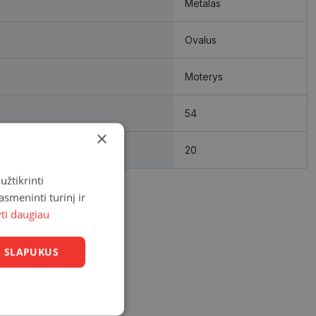
Metalas
Ovalus
Moterys
54
×
20
užtikrinti
asmeninti turinį ir
yti daugiau
US SLAPUKUS