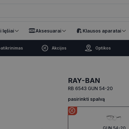
ikalā
 lęšiai
Aksesuarai
Klausos aparatai
atikrinimas
Akcijos
Optikos
RAY-BAN
RB 6543 GUN 54-20
pasirinkti spalvą
GUN 54-20