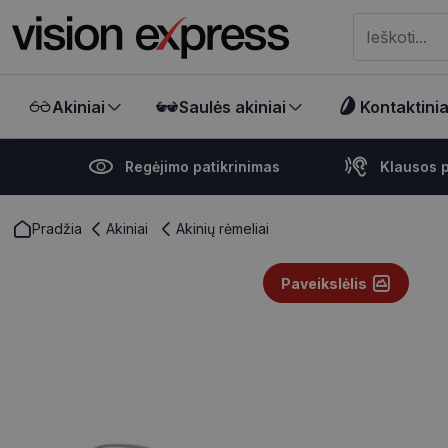
Meklēt visā ve
Akiniai
Saulės akiniai
Kontaktiniai
Regėjimo patikrinimas
Klausos p
Pradžia
Akiniai
Akinių rėmeliai
Paveikslėlis