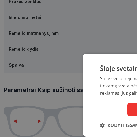
Prekės ženklas
Išleidimo metai
Rėmelio matmenys, mm
Rėmelio dydis
Spalva
Šioje sveta
Šioje svetainėje 
tinkamą svetainės 
Parametrai Kaip sužinoti savo akinių dydį?
reklamas. Jūs gali
RODYTI IŠSA