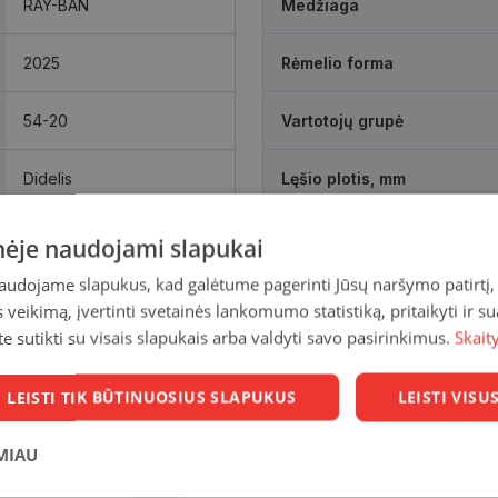
RAY-BAN
Medžiaga
2025
Rėmelio forma
54-20
Vartotojų grupė
Didelis
Lęšio plotis, mm
gun
Tarpnosės atstumas, mm
inėje naudojami slapukai
naudojame slapukus, kad galėtume pagerinti Jūsų naršymo patirtį, 
veikimą, įvertinti svetainės lankomumo statistiką, pritaikyti ir su
te sutikti su visais slapukais arba valdyti savo pasirinkimus.
Skait
LEISTI TIK BŪTINUOSIUS SLAPUKUS
LEISTI VIS
MIAU