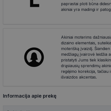
paprastai ploti būna dides
akiniai yra madingi ir patog
Akiniai moterims dažniausia
dizaino elementais, suteik
moterišką įvaizdį. Šiandien d
medžiagų įvairovė leidžia a
pristatyti Jums tiek klasikin
drąsiausių sprendimų akinių
regėjimo korekcija, tačiau i
išvaizdos akcentas.
Informacija apie prekę