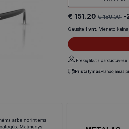
€ 151.20
-
€ 189.00
Gausite
1
vnt.
Vieneto kain
Prekių likutis parduotuvėse
Pristatymas
Planuojamas p
nėms arba norintiems,
r patogūs. Matmenys: