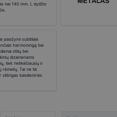
nis nei 140 mm. L dydžio
ūs.
i pasižymi subtiliais
iančiais harmoningą bei
ienai stilių bei
kinių dizaineriams
ių, tiek netikėčiausių ir
 rėmelių. Tai ne tik
r stilingas kasdieninės