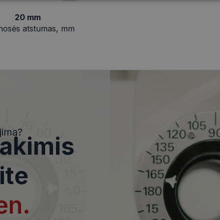
Statistikos
Rinkodaros
Funkciniai
slapukai
slapukai
slapukai
20 mm
nosės atstumas, mm
i
Statistikos slapukai
Rinkodaros slapukai
Funkciniai slapukai
Nekla
i, kad galėtumėte naršyti svetainės turinį bei naudotis jo funkcijomis. Šie slapukai atpaž
Jūsų tapatybės, taip pat nerenka informacijos. Be šių slapukų tinklalapis neveiks tinkama
e, kol slapukai atlieka savo funkcijas, bet ne ilgiau kaip dvejus metus.
i nustatomi automatiškai.
jimą?
 akimis
Teikėjas
/
Domenas
Galiojimas
Aprašymas
www.visionexpress.lt
11 mėnesį
Šis slapukas yra susietas su „Django
4 savaitės
platforma, skirta „Python“. Jis sukur
ite
apsaugoti svetainę nuo tam tikro t
įrangos atakos prieš žiniatinklio for
29
Šis slapukas naudojamas atskirti ž
Cloudflare Inc.
en.
minutės
Tai naudinga svetainei, norint pateik
.icanhazip.com
54
ataskaitas apie jų interneto svetai
sekundės