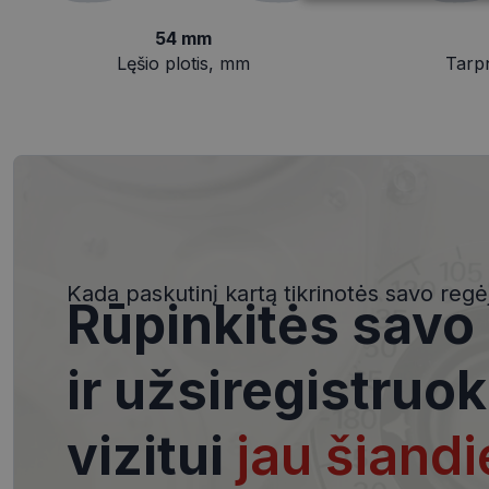
Būtinieji
slapukai
54 mm
Lęšio plotis, mm
Tarp
Būtinieji slapuka
Šie slapukai yra būtin
tačiau neatskleidžia 
saugomi Jūsų įrenginyj
Šie būtinieji slapuka
Kada paskutinį kartą tikrinotės savo regė
Rūpinkitės savo
Pavadinimas
csrftoken
ir užsiregistruok
__cf_bm
vizitui
jau šiandi