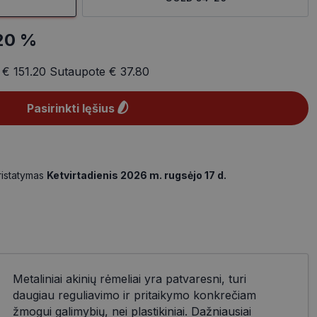
20 %
a
€ 151.20
Sutaupote
€ 37.80
Pasirinkti lęšius
ristatymas
Ketvirtadienis 2026 m. rugsėjo 17 d.
Metaliniai akinių rėmeliai yra patvaresni, turi
daugiau reguliavimo ir pritaikymo konkrečiam
žmogui galimybių, nei plastikiniai. Dažniausiai