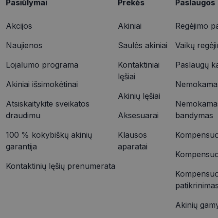
Pasiūlymai
Prekės
Paslaugos
test_cookie
YSC
Akcijos
Akiniai
Regėjimo pa
Naujienos
Saulės akiniai
Vaikų regėj
VISITOR_INFO1_LIV
_ttp
Lojalumo programa
Kontaktiniai
Paslaugų k
lęšiai
IDE
Akiniai išsimokėtinai
Nemokamas 
_ttp
Akinių lęšiai
Atsiskaitykite sveikatos
Nemokamas
draudimu
Aksesuarai
bandymas
__kla_id
100 % kokybiškų akinių
Klausos
Kompensuoj
garantija
aparatai
Kompensuoja
Kontaktinių lęšių prenumerata
Kompensuo
patikrinima
Akinių gam