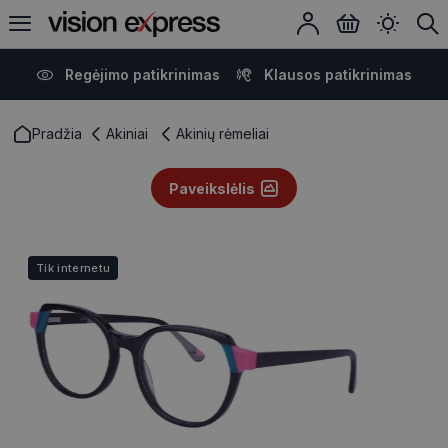
Regėjimo patikrinimas
Klausos patikrinimas
Pradžia
Akiniai
Akinių rėmeliai
Paveikslėlis
Tik internetu