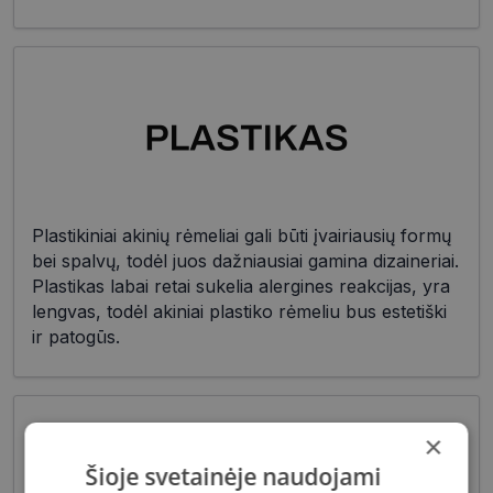
Plastikiniai akinių rėmeliai gali būti įvairiausių formų
bei spalvų, todėl juos dažniausiai gamina dizaineriai.
Plastikas labai retai sukelia alergines reakcijas, yra
lengvas, todėl akiniai plastiko rėmeliu bus estetiški
ir patogūs.
×
Šioje svetainėje naudojami