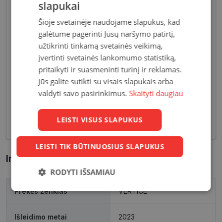
slapukai
Šioje svetainėje naudojame slapukus, kad
galėtume pagerinti Jūsų naršymo patirtį,
Akiniai moterims dažniausiai pasižymi subtiliais
užtikrinti tinkamą svetainės veikimą,
dizaino elementais, suteikiančiais harmoningą bei
įvertinti svetainės lankomumo statistiką,
moterišką įvaizdį. Šiandien dienai stilių bei medžiagų
pritaikyti ir suasmeninti turinį ir reklamas.
įvairovė leidžia akinių dizaineriams pristatyti Jums
Jūs galite sutikti su visais slapukais arba
tiek klasikinių, tiek netikėčiausių ir drąsiausių
valdyti savo pasirinkimus.
Skaityti daugiau
sprendimų akinių rėmelių. Tai ne tik regėjimo
korekcija, tačiau ir stilingas kasdieninės išvaizdos
LEISTI VISUS SLAPUKUS
akcentas.
LEISTI TIK BŪTINUOSIUS SLAPUKUS
Informacija apie prekę
RODYTI IŠSAMIAU
Prekės ženklas
VERTICE
Būtinieji
Statistikos
Rinkodaros
slapukai
slapukai
slapukai
Išleidimo metai
2023