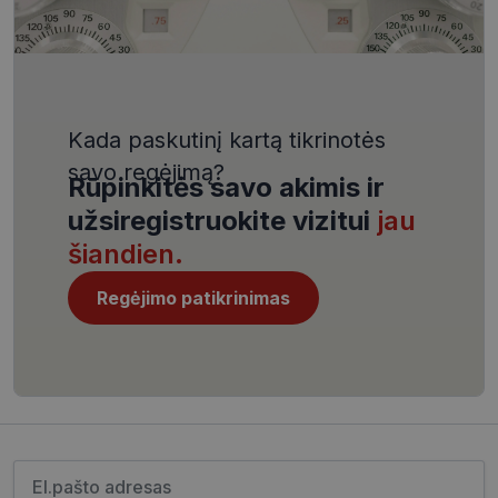
VISITOR_PRIVACY_METADATA
5 mėnesiai
YouTube
4 savaitės
.youtube.com
Kada paskutinį kartą tikrinotės
savo regėjimą?
Rūpinkitės savo akimis ir
užsiregistruokite vizitui
jau
CookieScriptConsent
11 mėnesį
CookieScript
4 savaitės
www.visionexpress.lt
šiandien.
Regėjimo patikrinimas
Įveskite el.pašto adresą
_tt_enable_cookie
.visionexpress.lt
2 mėnesiai