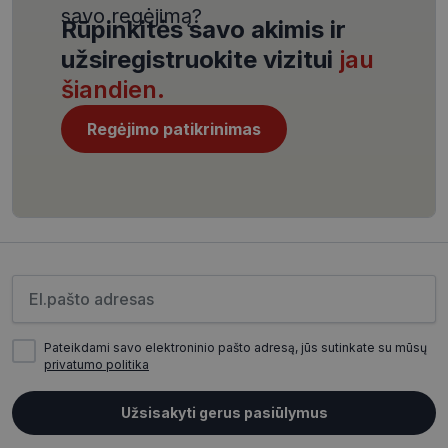
savo regėjimą?
Rūpinkitės savo akimis ir
užsiregistruokite vizitui
jau
šiandien.
CookieScriptConsent
11 mėnesį
CookieScript
Regėjimo patikrinimas
4 savaitės
www.visionexpress.lt
Įveskite el.pašto adresą
Pateikdami savo elektroninio pašto adresą, jūs sutinkate su mūsų
privatumo politika
_tt_enable_cookie
.visionexpress.lt
2 mėnesiai
4 savaitės
Užsisakyti gerus pasiūlymus