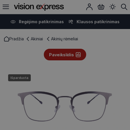
Regėjimo patikrinimas
Klausos patikrinimas
Pradžia
Akiniai
Akinių rėmeliai
Paveikslėlis
Išparduota