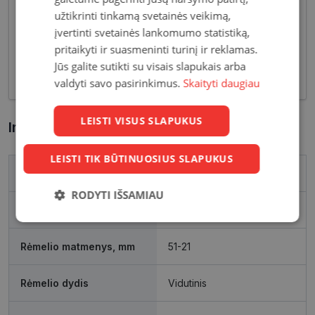
įvairovė leidžia akinių dizaineriams pristatyti Jums
užtikrinti tinkamą svetainės veikimą,
tiek klasikinių, tiek netikėčiausių ir drąsiausių
įvertinti svetainės lankomumo statistiką,
sprendimų akinių rėmelių. Tai ne tik regėjimo
pritaikyti ir suasmeninti turinį ir reklamas.
korekcija, tačiau ir stilingas kasdieninės išvaizdos
Jūs galite sutikti su visais slapukais arba
akcentas.
valdyti savo pasirinkimus.
Skaityti daugiau
LEISTI VISUS SLAPUKUS
Informacija apie prekę
LEISTI TIK BŪTINUOSIUS SLAPUKUS
Prekės ženklas
VERTICE
RODYTI IŠSAMIAU
Išleidimo metai
2021
Būtinieji
Statistikos
Rinkodaros
slapukai
slapukai
slapukai
Rėmelio matmenys, mm
51-21
Rėmelio dydis
Vidutinis
Funkciniai
Neklasifikuoti
slapukai
slapukai