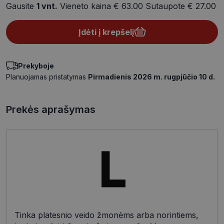
Gausite
1
vnt.
Vieneto kaina
€ 63.00
Sutaupote
€ 27.00
Įdėti į krepšelį
Prekyboje
Planuojamas pristatymas
Pirmadienis 2026 m. rugpjūčio 10 d.
Prekės aprašymas
Tinka platesnio veido žmonėms arba norintiems,