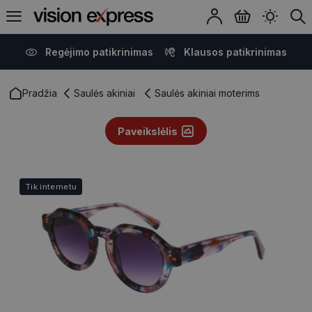
Regėjimo patikrinimas
Klausos patikrinimas
Pradžia
Saulės akiniai
Saulės akiniai moterims
Paveikslėlis
Tik internetu