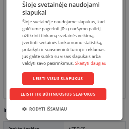
Šioje svetainėje naudojami
slapukai
Šioje svetainėje naudojame slapukus, kad
galėtume pagerinti Jūsų naršymo patirtį,
užtikrinti tinkamą svetainės veikimą,
Akiniai moterims dažniausiai pasižymi subtiliais
įvertinti svetainės lankomumo statistiką,
dizaino elementais, suteikiančiais harmoningą bei
pritaikyti ir suasmeninti turinį ir reklamas.
moterišką įvaizdį. Šiandien dienai stilių bei medžiagų
Jūs galite sutikti su visais slapukais arba
įvairovė leidžia akinių dizaineriams pristatyti Jums
valdyti savo pasirinkimus.
Skaityti daugiau
tiek klasikinių, tiek netikėčiausių ir drąsiausių
sprendimų akinių rėmelių. Tai ne tik regėjimo
LEISTI VISUS SLAPUKUS
korekcija, tačiau ir stilingas kasdieninės išvaizdos
akcentas.
LEISTI TIK BŪTINUOSIUS SLAPUKUS
RODYTI IŠSAMIAU
Informacija apie prekę
Būtinieji
Statistikos
Rinkodaros
slapukai
slapukai
slapukai
Prekės ženklas
VERTICE