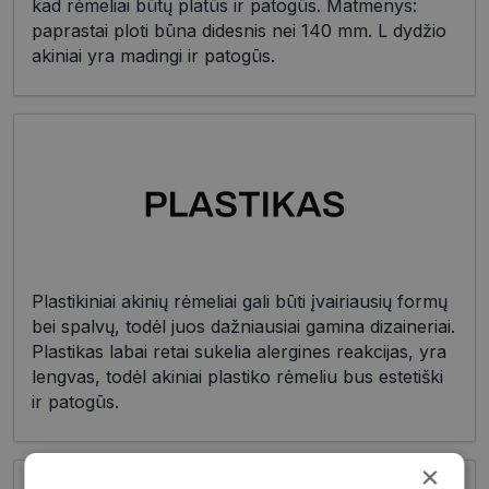
kad rėmeliai būtų platūs ir patogūs. Matmenys:
paprastai ploti būna didesnis nei 140 mm. L dydžio
akiniai yra madingi ir patogūs.
Plastikiniai akinių rėmeliai gali būti įvairiausių formų
bei spalvų, todėl juos dažniausiai gamina dizaineriai.
Plastikas labai retai sukelia alergines reakcijas, yra
lengvas, todėl akiniai plastiko rėmeliu bus estetiški
ir patogūs.
×