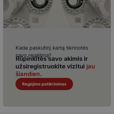
VISITOR_PRIVACY_METADATA
5 mėnesiai
YouTube
4 savaitės
.youtube.com
Kada paskutinį kartą tikrinotės
savo regėjimą?
Rūpinkitės savo akimis ir
CookieScriptConsent
11 mėnesį
CookieScript
4 savaitės
www.visionexpress.lt
užsiregistruokite vizitui
jau
šiandien.
Regėjimo patikrinimas