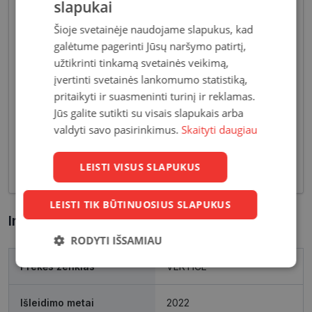
slapukai
Šioje svetainėje naudojame slapukus, kad
galėtume pagerinti Jūsų naršymo patirtį,
užtikrinti tinkamą svetainės veikimą,
įvertinti svetainės lankomumo statistiką,
Pagrindiniai reikalavimai, keliami vyriškiems
pritaikyti ir suasmeninti turinį ir reklamas.
akiniams - patvarios medžiagos bei solidžios
Jūs galite sutikti su visais slapukais arba
vyriškos formos, derančios prie įvairių vyriškų
valdyti savo pasirinkimus.
Skaityti daugiau
aprangos stilių. Dėl funkcionalumo bei puikių
optinių savybių, vyriški akiniai skirti nešiojimui
LEISTI VISUS SLAPUKUS
kasdien, vairavimui bei sportui.
LEISTI TIK BŪTINUOSIUS SLAPUKUS
Informacija apie prekę
RODYTI IŠSAMIAU
Prekės ženklas
VERTICE
Būtinieji
Statistikos
Rinkodaros
slapukai
slapukai
slapukai
Išleidimo metai
2022