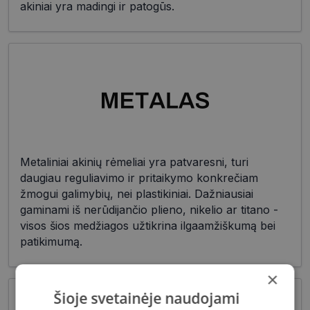
akiniai yra madingi ir patogūs.
Metaliniai akinių rėmeliai yra patvaresni, turi
daugiau reguliavimo ir pritaikymo konkrečiam
žmogui galimybių, nei plastikiniai. Dažniausiai
gaminami iš nerūdijančio plieno, nikelio ar titano -
visos šios medžiagos užtikrina ilgaamžiškumą bei
patikimumą.
×
Šioje svetainėje naudojami