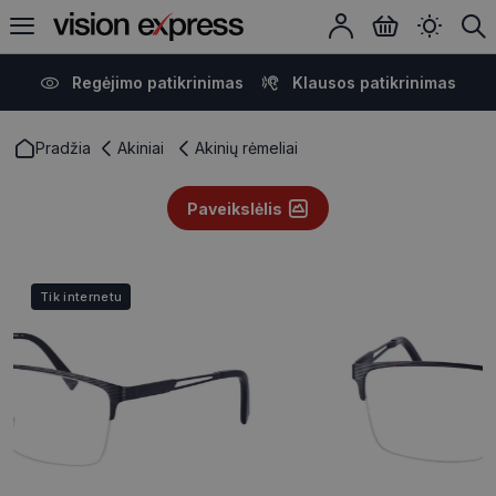
Regėjimo patikrinimas
Klausos patikrinimas
Pradžia
Akiniai
Akinių rėmeliai
Paveikslėlis
Tik internetu