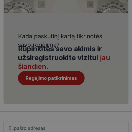
VISITOR_PRIVACY_METADATA
5 mėnesiai
YouTube
4 savaitės
.youtube.com
Kada paskutinį kartą tikrinotės
savo regėjimą?
Rūpinkitės savo akimis ir
užsiregistruokite vizitui
jau
CookieScriptConsent
11 mėnesį
CookieScript
4 savaitės
www.visionexpress.lt
šiandien.
Regėjimo patikrinimas
Įveskite el.pašto adresą
_tt_enable_cookie
.visionexpress.lt
2 mėnesiai